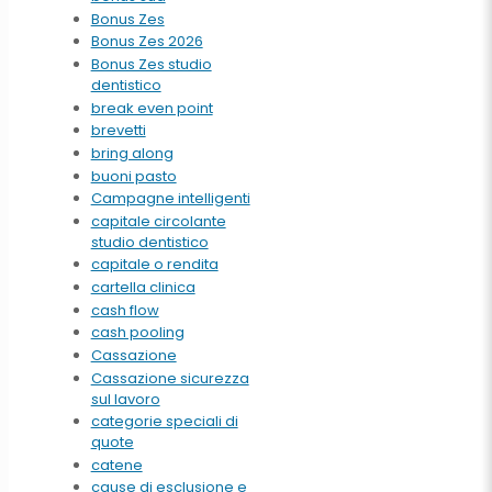
Bonus Zes
Bonus Zes 2026
Bonus Zes studio
dentistico
break even point
brevetti
bring along
buoni pasto
Campagne intelligenti
capitale circolante
studio dentistico
capitale o rendita
cartella clinica
cash flow
cash pooling
Cassazione
Cassazione sicurezza
sul lavoro
categorie speciali di
quote
catene
cause di esclusione e