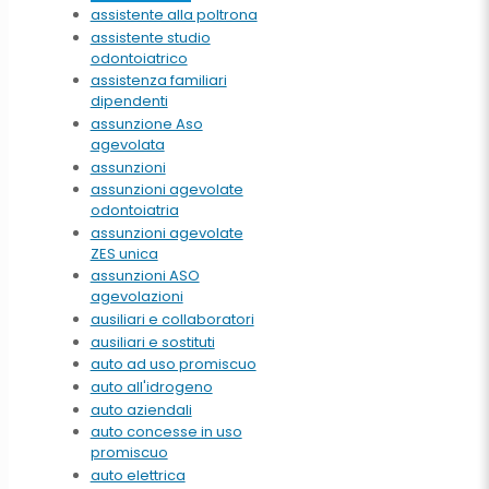
assistente alla poltrona
assistente studio
odontoiatrico
assistenza familiari
dipendenti
assunzione Aso
agevolata
assunzioni
assunzioni agevolate
odontoiatria
assunzioni agevolate
ZES unica
assunzioni ASO
agevolazioni
ausiliari e collaboratori
ausiliari e sostituti
auto ad uso promiscuo
auto all'idrogeno
auto aziendali
auto concesse in uso
promiscuo
auto elettrica