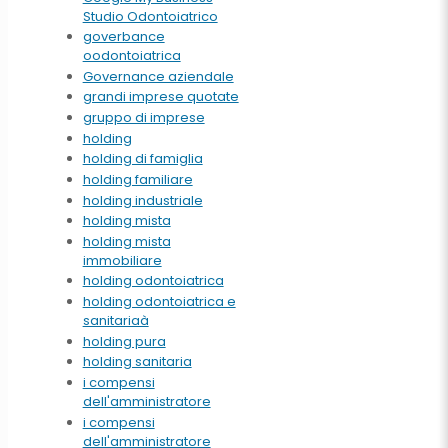
Studio Odontoiatrico
goverbance
oodontoiatrica
Governance aziendale
grandi imprese quotate
gruppo di imprese
holding
holding di famiglia
holding familiare
holding industriale
holding mista
holding mista
immobiliare
holding odontoiatrica
holding odontoiatrica e
sanitariaà
holding pura
holding sanitaria
i compensi
dell'amministratore
i compensi
dell'amministratore