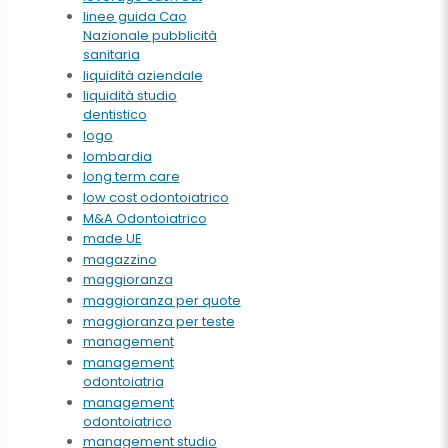
linee guida Cao
Nazionale pubblicità
sanitaria
liquidità aziendale
liquidità studio
dentistico
logo
lombardia
long term care
low cost odontoiatrico
M&A Odontoiatrico
made UE
magazzino
maggioranza
maggioranza per quote
maggioranza per teste
management
management
odontoiatria
management
odontoiatrico
management studio