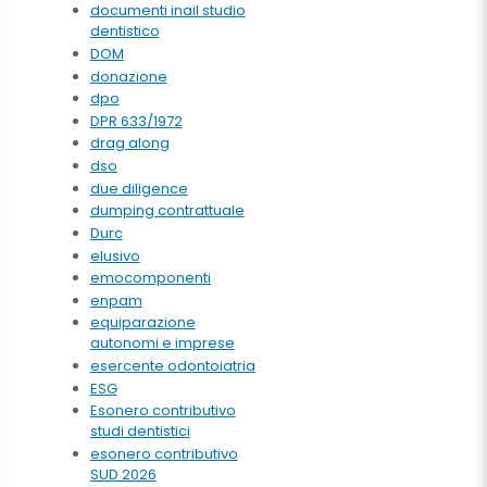
documenti inail studio
dentistico
DOM
donazione
dpo
DPR 633/1972
drag along
dso
due diligence
dumping contrattuale
Durc
elusivo
emocomponenti
enpam
equiparazione
autonomi e imprese
esercente odontoiatria
ESG
Esonero contributivo
studi dentistici
esonero contributivo
SUD 2026