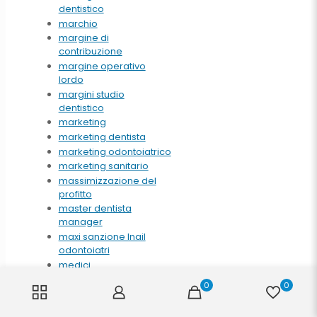
dentistico
marchio
margine di
contribuzione
margine operativo
lordo
margini studio
dentistico
marketing
marketing dentista
marketing odontoiatrico
marketing sanitario
massimizzazione del
profitto
master dentista
manager
maxi sanzione Inail
odontoiatri
medici
medicina estetica
0
0
medico competente
mensa diffusa