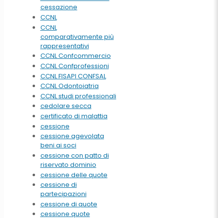
cessazione
CCNL
CCNL
comparativamente più
rappresentativi
CCNL Confcommercio
CCNL Confprofessioni
CCNL FISAPI CONFSAL
CCNL Odontoiatria
CCNL studi professionali
cedolare secca
certificato di malattia
cessione
cessione agevolata
beni ai soci
cessione con patto di
riservato dominio
cessione delle quote
cessione di
partecipazioni
cessione di quote
cessione quote