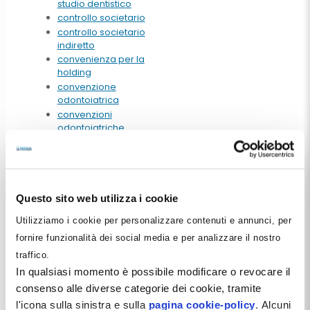
studio dentistico
controllo societario
controllo societario
indiretto
convenienza per la
holding
convenzione
odontoiatrica
convenzioni
odontoiatriche
coontrollo di gestione
coperture assicurative
studio dentistico
corso dentista manager
corso di marketing
Questo sito web utilizza i cookie
corso management
Utilizziamo i cookie per personalizzare contenuti e annunci, per
corso per dentisti
fornire funzionalità dei social media e per analizzare il nostro
corso srl
corso srl odontoiatrica
traffico.
corso stp
In qualsiasi momento è possibile modificare o revocare il
costi
consenso alle diverse categorie dei cookie, tramite
costi deducibili
l'icona sulla sinistra e sulla
pagina cookie-policy
. Alcuni