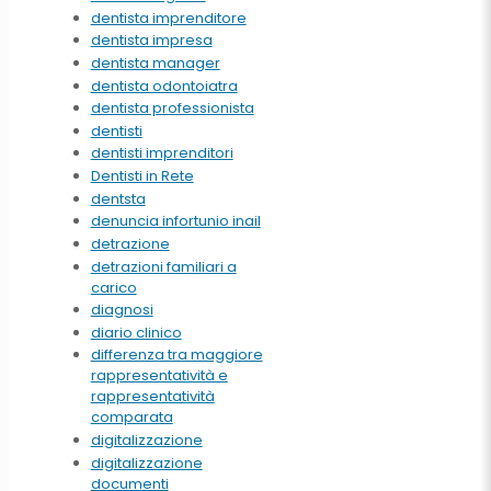
dentista imprenditore
dentista impresa
dentista manager
dentista odontoiatra
dentista professionista
dentisti
dentisti imprenditori
Dentisti in Rete
dentsta
denuncia infortunio inail
detrazione
detrazioni familiari a
carico
diagnosi
diario clinico
differenza tra maggiore
rappresentatività e
rappresentatività
comparata
digitalizzazione
digitalizzazione
documenti