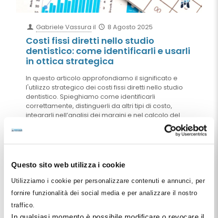
Gabriele Vassura
il
8 Agosto 2025
Costi fissi diretti nello studio
dentistico: come identificarli e usarli
in ottica strategica
In questo articolo approfondiamo il significato e
l'utilizzo strategico dei costi fissi diretti nello studio
dentistico. Spieghiamo come identificarli
correttamente, distinguerli da altri tipi di costo,
integrarli nell’analisi dei margini e nel calcolo del
break-even di branca. Attraverso esempi concreti e
simulazioni numeriche, mostriamo come questi
costi siano essenziali per valutare nuovi
investimenti, definire un tariffario coerente e
orientare le scelte aziendali nel breve e nel lungo
Questo sito web utilizza i cookie
periodo. Un capitolo è dedicato anche alla strategia
d’impresa: perché, in certi casi, è sensato sostenere
Utilizziamo i cookie per personalizzare contenuti e annunci, per
una branca in perdita per conquistare quote di
fornire funzionalità dei social media e per analizzare il nostro
mercato e generare valore futuro.
traffico.
In qualsiasi momento è possibile modificare o revocare il