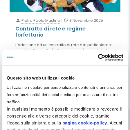
Pietro Paolo Mastinu
il
8 Novembre 2025
Contratto di rete e regime
forfettario
L'adesione ad un contratto di rete e in particolare in
una Rete Soggetto (o Rete pesante) quale la Rete
Dentista Manager non comporta la perdita del
regime forfettario per professionisti che si trovano
ad applicarlo ai propri redditi di lavoro autonomo. In
questa Pillola spiegheremo sinteticamente per quali
ragioni le due situazioni non si pongano
Questo sito web utilizza i cookie
minimamente in dissidio
Utilizziamo i cookie per personalizzare contenuti e annunci, per
fornire funzionalità dei social media e per analizzare il nostro
Leggi tutto
traffico.
In qualsiasi momento è possibile modificare o revocare il
consenso alle diverse categorie dei cookie, tramite
l'icona sulla sinistra e sulla
pagina cookie-policy
. Alcuni
cookie statistici sono considerati necessari e pertanto