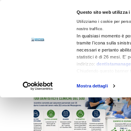
Questo sito web utilizza i
Utilizziamo i cookie per perso
LIBRI
nostro traffico.
In qualsiasi momento è pos
tramite l'icona sulla sinist
necessari e pertanto abilit
Filtra per
Categorie
statistici è di 26 mesi. E'
indirizzo:
dentistamanager
Chiudendo questo banner tr
momento.
Mostra dettagli