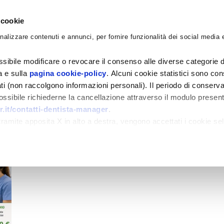
 cookie
nalizzare contenuti e annunci, per fornire funzionalità dei social media e
CORSI
ACADEMY
CONSULENZE
BLO
sibile modificare o revocare il consenso alle diverse categorie d
ra e sulla
pagina cookie-policy
. Alcuni cookie statistici sono con
ati (non raccolgono informazioni personali). Il periodo di conserva
 possibile richiederne la cancellazione attraverso il modulo presen
.it/contatti-dentista-manager
.
amite apposita X in alto a destra, vengono accettati i cookie sel