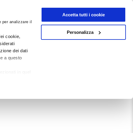
NEWSLETTER
Accetta tutti i cookie
 per analizzare il
0
0
G
DOCUMENTI
Personalizza
ei cookie,
siderati
zione dei dati
Mostra tutto
te a questo
ezionati in quel