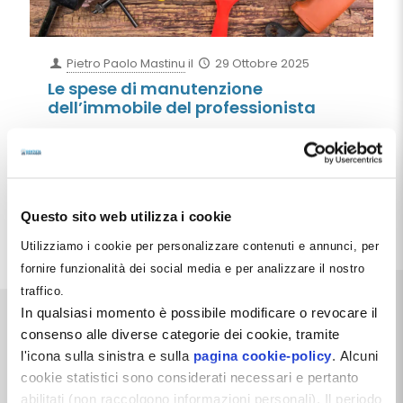
Pietro Paolo Mastinu
il
29 Ottobre 2025
Le spese di manutenzione
dell’immobile del professionista
Ogni volta che il legislatore decide di “semplificare”
la vita ai professionisti, sappiamo già come andrà a
finire: una norma nuova, tre interpretazioni diverse,
cinque dubbi
[…]
Questo sito web utilizza i cookie
Leggi tutto
Utilizziamo i cookie per personalizzare contenuti e annunci, per
fornire funzionalità dei social media e per analizzare il nostro
traffico.
In qualsiasi momento è possibile modificare o revocare il
consenso alle diverse categorie dei cookie, tramite
l'icona sulla sinistra e sulla
pagina cookie-policy
. Alcuni
cookie statistici sono considerati necessari e pertanto
abilitati (non raccolgono informazioni personali). Il periodo