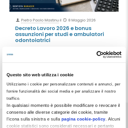
Pietro Paolo Mastinu
il
8 Maggio 2026
Decreto Lavoro 2026 e bonus
assunzioni per studi e ambulatori
odontoiatrici
Il Decreto Lavoro 2026 introduce bonus assunzioni e
incentivi contributivi che possono aiutare studi
dentistici e cliniche odontoiatriche a ridurre il costo
del personale. Bonus giovani, bonus donne,
stabilizzazioni e nuove regole sul salario giusto:
Questo sito web utilizza i cookie
guida pratica per il settore dentale.
Utilizziamo i cookie per personalizzare contenuti e annunci, per
Leggi tutto
fornire funzionalità dei social media e per analizzare il nostro
traffico.
In qualsiasi momento è possibile modificare o revocare il
consenso alle diverse categorie dei cookie, tramite
l'icona sulla sinistra e sulla
pagina cookie-policy
. Alcuni
cookie statistici sono considerati necessari e pertanto