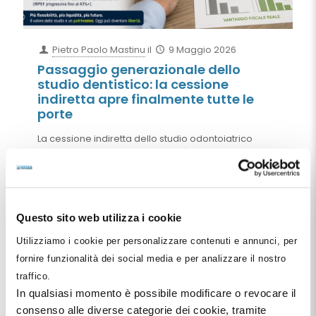
Pietro Paolo Mastinu
il
9 Maggio 2026
Passaggio generazionale dello
studio dentistico: la cessione
indiretta apre finalmente tutte le
porte
La cessione indiretta dello studio odontoiatrico
attraverso SRL sanitarie e società odontoiatriche
cambia radicalmente il modo di affrontare
passaggio generazionale, exit strategy e
monetizzazione del valore dello studio. Grazie
all’art. 177-bis TUIR e alle recenti modifiche
Questo sito web utilizza i cookie
normative, il dentista può oggi pianificare la
cessione delle partecipazioni evitando la
Utilizziamo i cookie per personalizzare contenuti e annunci, per
tassazione IRPEF marginale tipica della cessione
diretta dello studio professionale.
fornire funzionalità dei social media e per analizzare il nostro
traffico.
Leggi tutto
In qualsiasi momento è possibile modificare o revocare il
consenso alle diverse categorie dei cookie, tramite