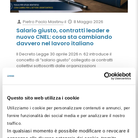
Pietro Paolo Mastinu
il
8 Maggio 2026
Salario giusto, contratti leader e
nuovo CNEL: cosa sta cambiando
davvero nel lavoro italiano
Il Decreto Legge 30 aprile 2026 n. 62 introduce il
concetto di “salario giusto” collegato ai contratti
collettivi sottoscritti dalle organizzazioni
comparativamente più rappresentative sul piano
nazionale. Ma il riferimento al trattamento
economico complessivo e il nuovo sistema dei
“contratti leader” promosso dal CNEL rischiano di
cambiare profondamente gli equilibri della
Questo sito web utilizza i cookie
contrattazione collettiva italiana, con effetti
importanti anche per studi dentistici e società
Utilizziamo i cookie per personalizzare contenuti e annunci, per
odontoiatriche.
fornire funzionalità dei social media e per analizzare il nostro
traffico.
Leggi tutto
In qualsiasi momento è possibile modificare o revocare il
consenso alle diverse categorie dei cookie, tramite