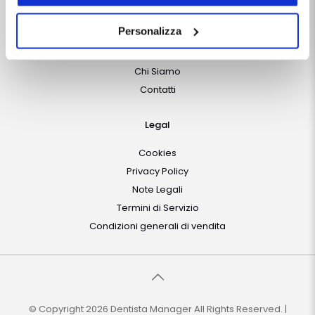
Chiudendo questo banner tramite apposita X in alto a
Iscriviti gratis alla
Newsletter
destra, vengono accettati i cookie selezionati in quel
Personalizza
momento.
Chi Siamo
Chi Siamo
Contatti
Legal
Cookies
Privacy Policy
Note Legali
Termini di Servizio
Condizioni generali di vendita
© Copyright 2026 Dentista Manager All Rights Reserved. |