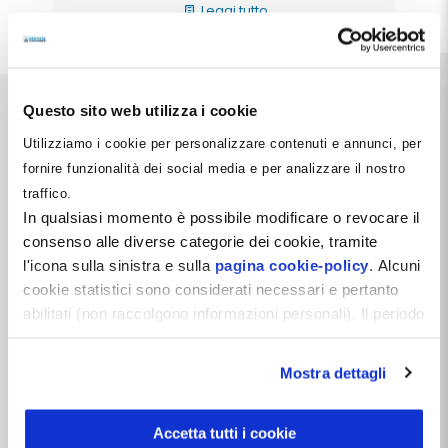
Leggi tutto
Questo sito web utilizza i cookie
Utilizziamo i cookie per personalizzare contenuti e annunci, per
fornire funzionalità dei social media e per analizzare il nostro
traffico.
Dentista Manager S.r.l.
In qualsiasi momento è possibile modificare o revocare il
Via Dante, 2
consenso alle diverse categorie dei cookie, tramite
Zelo Buon Persico (LO)
l'icona sulla sinistra e sulla
pagina cookie-policy
. Alcuni
P.IVA 12066550968
REA LO-2638310
cookie statistici sono considerati necessari e pertanto
Capitale Sociale i.v. 10.000 €
abilitati (non raccolgono informazioni personali). Il periodo
di conservazione dei dati statistici è di 26 mesi. E'
Follow Us
possibile richiederne la cancellazione attraverso il
Mostra dettagli
modulo presente a questo
indirizzo:
dentistamanager.it/contatti-dentista-
manager
.
Accetta tutti i cookie
Vuoi rimanere aggiornato?