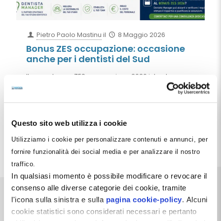
Pietro Paolo Mastinu
il
8 Maggio 2026
Bonus ZES occupazione: occasione
anche per i dentisti del Sud
Il nuovo bonus ZES occupazione 2026 introduce un
esonero contributivo fino a 650 euro al mese per
assunzioni a tempo indeterminato nelle Regioni del
Mezzogiorno. Opportunità importante anche per
studi dentistici, poliambulatori e società
odontoiatriche del Sud Italia.
Questo sito web utilizza i cookie
Utilizziamo i cookie per personalizzare contenuti e annunci, per
Leggi tutto
fornire funzionalità dei social media e per analizzare il nostro
traffico.
In qualsiasi momento è possibile modificare o revocare il
consenso alle diverse categorie dei cookie, tramite
l'icona sulla sinistra e sulla
pagina cookie-policy
. Alcuni
cookie statistici sono considerati necessari e pertanto