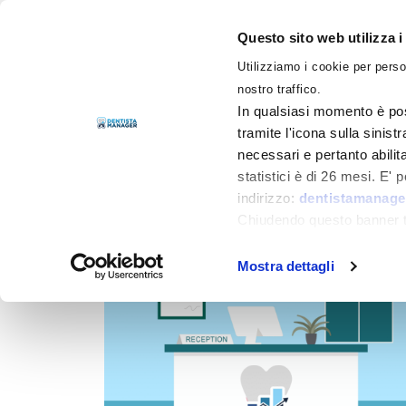
Questo sito web utilizza i
Utilizziamo i cookie per perso
LIBRI
nostro traffico.
In qualsiasi momento è pos
tramite l'icona sulla sinist
necessari e pertanto abilit
Filtra per
Categorie
statistici è di 26 mesi. E'
indirizzo:
dentistamanager
Chiudendo questo banner tr
momento.
Mostra dettagli