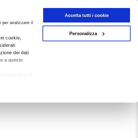
NEWSLETTER
Accetta tutti i cookie
 per analizzare il
0
0
G
DOCUMENTI
Personalizza
ei cookie,
siderati
zione dei dati
Mostra tutto
te a questo
ezionati in quel