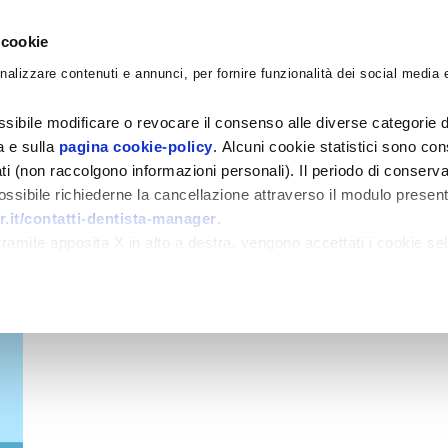
 cookie
nalizzare contenuti e annunci, per fornire funzionalità dei social media e
CORSI
ACADEMY
CONSULENZE
BLO
sibile modificare o revocare il consenso alle diverse categorie d
ra e sulla
pagina cookie-policy
. Alcuni cookie statistici sono con
ati (non raccolgono informazioni personali). Il periodo di conserva
 possibile richiederne la cancellazione attraverso il modulo presen
.it/contatti-dentista-manager
.
amite apposita X in alto a destra, vengono accettati i cookie sel