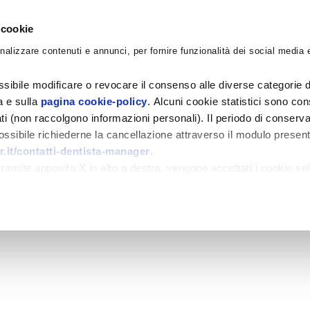
 cookie
nalizzare contenuti e annunci, per fornire funzionalità dei social media e
CORSI
ACADEMY
CONSULENZE
BLO
sibile modificare o revocare il consenso alle diverse categorie d
ra e sulla
pagina cookie-policy
. Alcuni cookie statistici sono con
ati (non raccolgono informazioni personali). Il periodo di conserva
 possibile richiederne la cancellazione attraverso il modulo presen
.it/contatti-dentista-manager
.
amite apposita X in alto a destra, vengono accettati i cookie sel
i