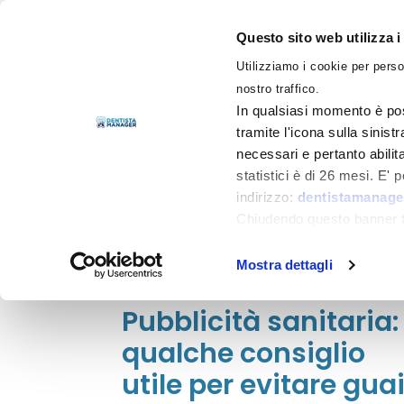
Questo sito web utilizza i
Utilizziamo i cookie per perso
LIBRI
nostro traffico.
In qualsiasi momento è pos
tramite l'icona sulla sinist
necessari e pertanto abilit
Filtra per
Categorie
statistici è di 26 mesi. E'
indirizzo:
dentistamanager
Chiudendo questo banner tr
momento.
Pietro Paolo Mastinu
il
4 Giugno
Mostra dettagli
2024
Pubblicità sanitaria:
qualche consiglio
utile per evitare gua