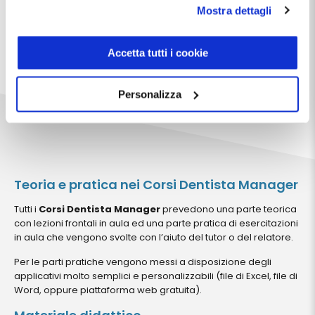
possibile richiederne la cancellazione attraverso il
Mostra dettagli
modulo presente a questo
E’ possibile prendere parte ai corsi singoli oppure richiedere
indirizzo:
dentistamanager.it/contatti-dentista-
un preventivo personalizzato per partecipare a tutti i corsi.
manager
.
Accetta tutti i cookie
Chiudendo questo banner tramite apposita X in alto a
destra, vengono accettati i cookie selezionati in quel
Personalizza
momento.
Teoria e pratica nei Corsi Dentista Manager
Tutti i
Corsi Dentista Manager
prevedono una parte teorica
con lezioni frontali in aula ed una parte pratica di esercitazioni
in aula che vengono svolte con l’aiuto del tutor o del relatore.
Per le parti pratiche vengono messi a disposizione degli
applicativi molto semplici e personalizzabili (file di Excel, file di
Word, oppure piattaforma web gratuita).