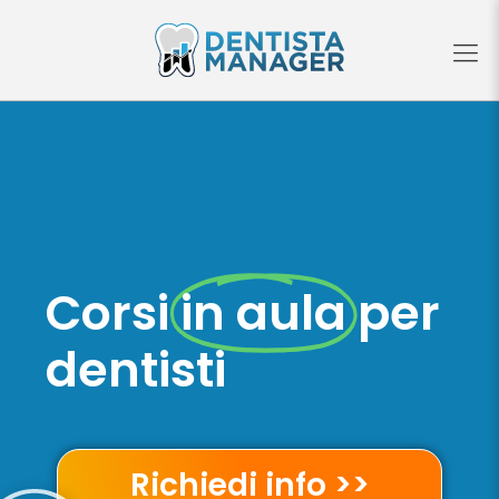
Corsi
in aula
per
dentisti
Richiedi info >>