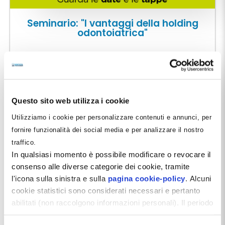
Seminario: "I vantaggi della holding
odontoiatrica"
Una giornata dedicata a chi gestisce una srl
odontoiatrica e vuole comprendere, in modo chiaro e
pratico, come una holding possa migliorare la
protezione del patrimonio, ottimizzare la fiscalità e
rendere più efficiente la gestione societaria.
Questo sito web utilizza i cookie
Analizziamo quando conviene davvero adottarla, quali
Utilizziamo i cookie per personalizzare contenuti e annunci, per
benefici concreti produce e quali accorgimenti
fornire funzionalità dei social media e per analizzare il nostro
servono per strutturarla correttamente.
traffico.
In qualsiasi momento è possibile modificare o revocare il
Scopri quella più vicina a te
.
consenso alle diverse categorie dei cookie, tramite
l'icona sulla sinistra e sulla
pagina cookie-policy
. Alcuni
cookie statistici sono considerati necessari e pertanto
Consulta il programma >>
abilitati (non raccolgono informazioni personali). Il periodo
di conservazione dei dati statistici è di 26 mesi. E'