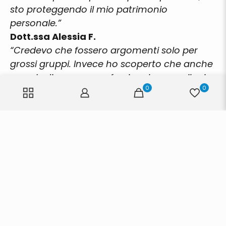
sto proteggendo il mio patrimonio
personale.”
Dott.ssa Alessia F.
“Credevo che fossero argomenti solo per
grossi gruppi. Invece ho scoperto che anche
uno studio mono-professionale come il mio
0
0
può trarne vantaggi enormi.”
Dott. Paolo S.
👉
Prenota il tuo posto ora
ISCRIVITI AL SEMINARIO