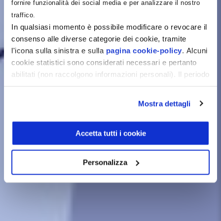
fornire funzionalità dei social media e per analizzare il nostro
traffico.
In qualsiasi momento è possibile modificare o revocare il
consenso alle diverse categorie dei cookie, tramite
l'icona sulla sinistra e sulla
pagina cookie-policy
. Alcuni
cookie statistici sono considerati necessari e pertanto
abilitati (non raccolgono informazioni personali). Il periodo
di conservazione dei dati statistici è di 26 mesi. E'
possibile richiederne la cancellazione attraverso il
Mostra dettagli
modulo presente a questo
indirizzo:
dentistamanager.it/contatti-dentista-
manager
.
Accetta tutti i cookie
Chiudendo questo banner tramite apposita X in alto a
destra, vengono accettati i cookie selezionati in quel
Personalizza
momento.