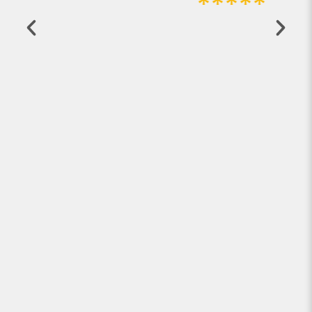
*****