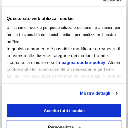
Questo sito web utilizza i cookie
Utilizziamo i cookie per personalizzare contenuti e annunci, per
fornire funzionalità dei social media e per analizzare il nostro
traffico.
In qualsiasi momento è possibile modificare o revocare il
consenso alle diverse categorie dei cookie, tramite
l'icona sulla sinistra e sulla
pagina cookie-policy
. Alcuni
cookie statistici sono considerati necessari e pertanto
abilitati (non raccolgono informazioni personali). Il periodo
di conservazione dei dati statistici è di 26 mesi. E'
possibile richiederne la cancellazione attraverso il
Mostra dettagli
modulo presente a questo
indirizzo:
dentistamanager.it/contatti-dentista-
manager
.
Accetta tutti i cookie
Cosa dicono di noi
Chiudendo questo banner tramite apposita X in alto a
destra, vengono accettati i cookie selezionati in quel
Personalizza