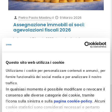
Pietro Paolo Mastinu
il
9 Marzo 2026
Assegnazione immobili ai soci:
agevolazioni fiscali 2026
La Legge di Bilancio 2026 riapre la disciplina
dell’assegnazione agevolata dei beni ai soci.
Un’opportunità per trasferire immobili e altri beni dal
patrimonio della società ai soci con imposta
sostitutiva dell’8% e riorganizzare gli asset
patrimoniali.
Questo sito web utilizza i cookie
Utilizziamo i cookie per personalizzare contenuti e annunci, per
Leggi tutto
fornire funzionalità dei social media e per analizzare il nostro
traffico.
In qualsiasi momento è possibile modificare o revocare il
consenso alle diverse categorie dei cookie, tramite
l'icona sulla sinistra e sulla
pagina cookie-policy
. Alcuni
cookie statistici sono considerati necessari e pertanto