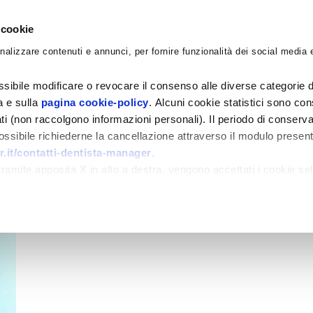
 cookie
nalizzare contenuti e annunci, per fornire funzionalità dei social media e
CORSI
ACADEMY
CONSULENZE
BLO
sibile modificare o revocare il consenso alle diverse categorie d
ra e sulla
pagina cookie-policy
. Alcuni cookie statistici sono con
ati (non raccolgono informazioni personali). Il periodo di conserva
 possibile richiederne la cancellazione attraverso il modulo presen
.it/contatti-dentista-manager
.
amite apposita X in alto a destra, vengono accettati i cookie sel