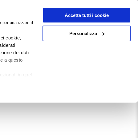
NEWSLETTER
Accetta tutti i cookie
 per analizzare il
0
0
G
DOCUMENTI
Personalizza
ei cookie,
siderati
zione dei dati
Mostra tutto
te a questo
ezionati in quel