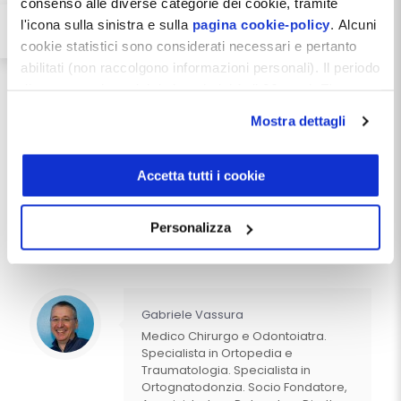
consenso alle diverse categorie dei cookie, tramite
l'icona sulla sinistra e sulla
pagina cookie-policy
. Alcuni
cookie statistici sono considerati necessari e pertanto
Fonte: 
abilitati (non raccolgono informazioni personali). Il periodo
https://ntplusdiritto.ilsole24ore.com/
di conservazione dei dati statistici è di 26 mesi. E'
prorogato-scudo-penale-
possibile richiederne la cancellazione attraverso il
parlamento-si-prepara-riforma-
Mostra dettagli
AIC2cmq 
modulo presente a questo
indirizzo:
dentistamanager.it/contatti-dentista-
manager
.
Accetta tutti i cookie
Condividi
Chiudendo questo banner tramite apposita X in alto a
destra, vengono accettati i cookie selezionati in quel
Personalizza
Facebook
Pinterest
X
LinkedIn
Email
WhatsApp
Telegr
momento.
Gabriele Vassura
Medico Chirurgo e Odontoiatra.
Specialista in Ortopedia e
Traumatologia. Specialista in
Ortognatodonzia. Socio Fondatore,