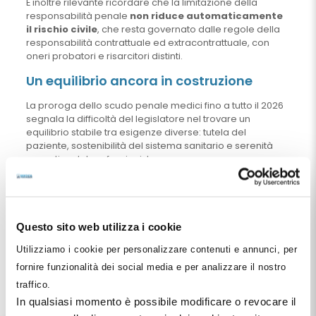
È inoltre rilevante ricordare che la limitazione della
responsabilità penale
non riduce automaticamente
il rischio civile
, che resta governato dalle regole della
responsabilità contrattuale ed extracontrattuale, con
oneri probatori e risarcitori distinti.
Un equilibrio ancora in costruzione
La proroga dello scudo penale medici fino a tutto il 2026
segnala la difficoltà del legislatore nel trovare un
equilibrio stabile tra esigenze diverse: tutela del
paziente, sostenibilità del sistema sanitario e serenità
operativa del professionista.
Dal punto di vista gestionale, per il dentista e per chi
dirige strutture sanitarie, il messaggio è chiaro:
la
normativa penale può offrire un perimetro di
maggiore protezione
, ma non sostituisce una corretta
Questo sito web utilizza i cookie
organizzazione clinica, amministrativa e documentale
dello studio o della struttura.
Utilizziamo i cookie per personalizzare contenuti e annunci, per
fornire funzionalità dei social media e per analizzare il nostro
In attesa della riforma organica, la proroga rappresenta
traffico.
una misura di continuità che riduce l’incertezza sul breve
periodo, ma non elimina la necessità di un approccio
In qualsiasi momento è possibile modificare o revocare il
strutturato alla gestione del rischio professionale.