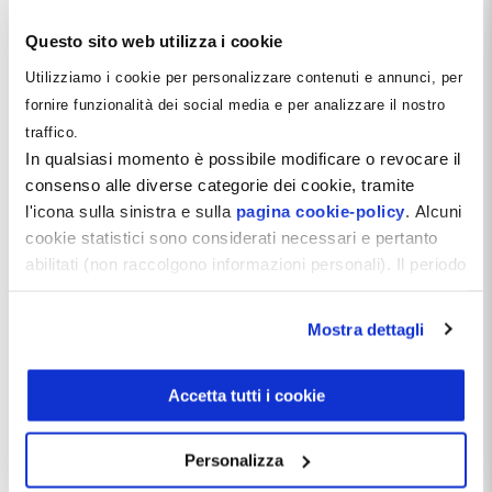
Questo sito web utilizza i cookie
Utilizziamo i cookie per personalizzare contenuti e annunci, per
fornire funzionalità dei social media e per analizzare il nostro
traffico.
In qualsiasi momento è possibile modificare o revocare il
consenso alle diverse categorie dei cookie, tramite
l'icona sulla sinistra e sulla
pagina cookie-policy
. Alcuni
cookie statistici sono considerati necessari e pertanto
Marketing Therapy
il
6 Dicembre 2023
abilitati (non raccolgono informazioni personali). Il periodo
Perché il tuo studio dentistico
di conservazione dei dati statistici è di 26 mesi. E'
dovrebbe avere un sito web
possibile richiederne la cancellazione attraverso il
Mostra dettagli
modulo presente a questo
Il sito web di uno studio dentistico è la porta di
accesso al marketing digitale. E' un punto di
indirizzo:
dentistamanager.it/contatti-dentista-
partenza e non di arrivo. Il sito web è anche la via di
manager
.
Accetta tutti i cookie
uscita della nostra immagine verso il mondo
Chiudendo questo banner tramite apposita X in alto a
esterno, descrive chi siamo, come facciamo le cose
destra, vengono accettati i cookie selezionati in quel
e parla esattamente al pubblico che noi vogliamo
Personalizza
raggiungere. Dopo decenni di evoluzione
momento.