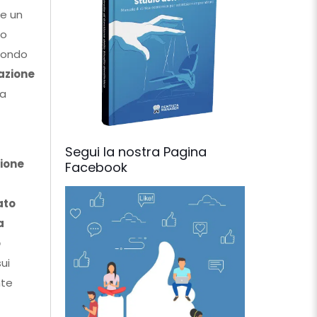
le un
to
econdo
azione
 a
Segui la nostra Pagina
ione
Facebook
ato
a
o
ui
nte