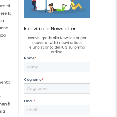
to di
ere la
ta
ranno
Iscriviti alla Newsletter
nza,
Iscriviti gratis alla Newsletter per
ricevere tutti i nuovi articoli
e uno sconto del 10% sul primo
ordine!
Nome
*
Cognome
*
amento
e:
Email
*
 non è
bia