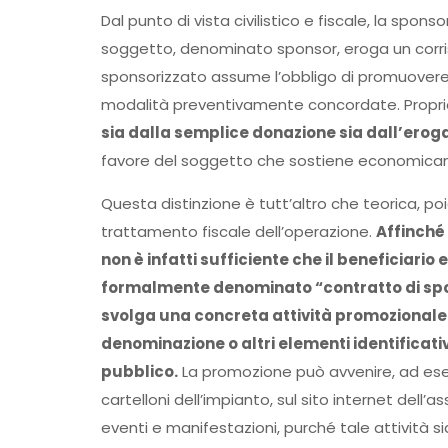
Dal punto di vista civilistico e fiscale, la spon
soggetto, denominato sponsor, eroga un corrisp
sponsorizzato assume l’obbligo di promuovere i
modalità preventivamente concordate. Propr
sia dalla semplice donazione sia dall’eroga
favore del soggetto che sostiene economicamen
Questa distinzione è tutt’altro che teorica, poi
trattamento fiscale dell’operazione.
Affinché
non è infatti sufficiente che il beneficiari
formalmente denominato “contratto di spon
svolga una concreta attività promozionale a
denominazione o altri elementi identificat
pubblico.
La promozione può avvenire, ad esemp
cartelloni dell’impianto, sul sito internet dell’a
eventi e manifestazioni, purché tale attività s