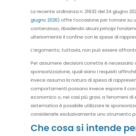
La recente ordinanza n. 21632 del 24 giugno 20
giugno 2026
) offre l’occasione per tornare su 
contenzioso, ribadendo alcuni principi fondame
ulteriormente il confine con le spese di rappr
L’argomento, tuttavia, non può essere affrontat
Per assumere decisioni corrette è necessario
sponsorizzazione, quali siano i requisiti affin
invece assuma la natura di spesa di rappresentan
comportamenti possano invece esporre il contr
economico o, nei casi più gravi, a fenomeni di
sistematica è possibile utilizzare le sponsori
considerarle esclusivamente uno strumento per r
Che cosa si intende pe