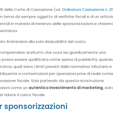
26 della Corte di Cassazione (vd.
Ordinanza Cassazione n. 21
un tema da sempre oggetto di verifiche fiscali e di un artico
ntali in materia di inerenza delle sponsorizzazioni e chiaren
esentanza.
o limitandosi alla sola deducibilità del costo.
 comprendere anzitutto che cosa sia giuridicamente una
ché possa essere qualificata come spesa di pubblicità, quand
za, quali siano i limiti previsti dalla normativa tributaria e 
ibuente a contestazioni per operazioni prive di reale cont
 evasione fiscale. Solo partendo da questa ricostruzione
zzazioni come un
autentico investimento di marketing
, evi
idurre il carico fiscale.
r sponsorizzazioni