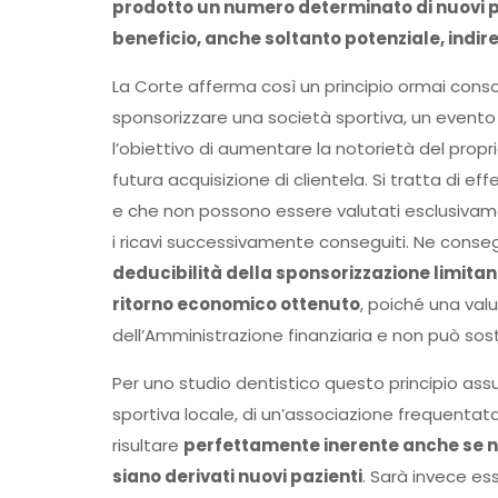
prodotto un numero determinato di nuovi pa
beneficio, anche soltanto potenziale, indiret
La Corte afferma così un principio ormai consoli
sponsorizzare una società sportiva, un evento 
l’obiettivo di aumentare la notorietà del propr
futura acquisizione di clientela. Si tratta di e
e che non possono essere valutati esclusivam
i ricavi successivamente conseguiti. Ne cons
deducibilità della sponsorizzazione limitan
ritorno economico ottenuto
, poiché una val
dell’Amministrazione finanziaria e non può sostit
Per uno studio dentistico questo principio as
sportiva locale, di un’associazione frequentata
risultare
perfettamente inerente anche se no
siano derivati nuovi pazienti
. Sarà invece e