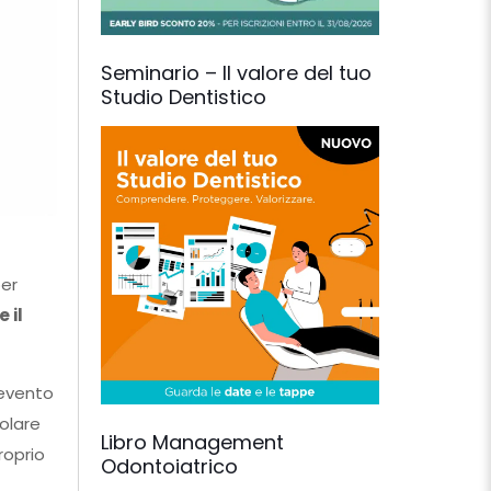
Seminario – Il valore del tuo
Studio Dentistico
per
 il
’evento
tolare
Libro Management
roprio
Odontoiatrico