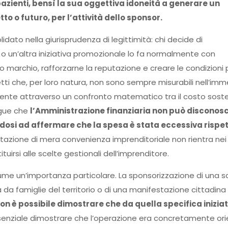
zienti, bensì la sua oggettiva idoneità a generare un
to o futuro, per l’attività dello sponsor.
dato nella giurisprudenza di legittimità: chi decide di
o un’altra iniziativa promozionale lo fa normalmente con
io marchio, rafforzarne la reputazione e creare le condizioni
ffetti che, per loro natura, non sono sempre misurabili nell’im
ente attraverso un confronto matematico tra il costo sost
egue che
l’Amministrazione finanziaria non può disconosc
dosi ad affermare che la spesa è stata eccessiva rispet
utazione di mera convenienza imprenditoriale non rientra nei
uirsi alle scelte gestionali dell’imprenditore.
sume un’importanza particolare. La sponsorizzazione di una 
 da famiglie del territorio o di una manifestazione cittadina
n è possibile dimostrare che da quella specifica iniziat
ssenziale dimostrare che l’operazione era concretamente or