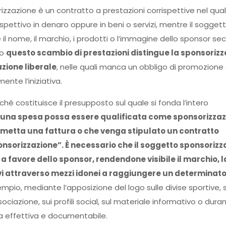
sorizzazione è un contratto a prestazioni corrispettive nel qua
ettivo in denaro oppure in beni o servizi, mentre il sogget
l nome, il marchio, i prodotti o l’immagine dello sponsor s
io
questo scambio di prestazioni distingue la sponsorizz
zione liberale
, nelle quali manca un obbligo di promozione
te l’iniziativa.
ché costituisce il presupposto sul quale si fonda l’intero
 una spesa possa essere qualificata come sponsorizzaz
o emetta una fattura o che venga stipulato un contratto
sorizzazione”. È necessario che il soggetto sponsorizz
 favore dello sponsor, rendendone visibile il marchio, l
ivi attraverso mezzi idonei a raggiungere un determinat
io, mediante l’apposizione del logo sulle divise sportive, s
ssociazione, sui profili social, sul materiale informativo o dura
ia effettiva e documentabile.