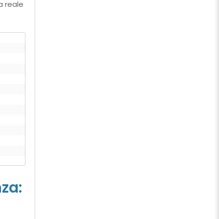
a reale
za: