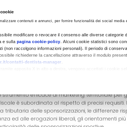
 cookie
nalizzare contenuti e annunci, per fornire funzionalità dei social media e
CORSI
ACADEMY
CONSULENZE
BLO
sibile modificare o revocare il consenso alle diverse categorie d
ra e sulla
pagina cookie-policy
. Alcuni cookie statistici sono con
ati (non raccolgono informazioni personali). Il periodo di conserva
 possibile richiederne la cancellazione attraverso il modulo presen
.it/contatti-dentista-manager
.
nello studio dentistico:
amite apposita X in alto a destra, vengono accettati i cookie sel
e, limiti e rischi
strumento efficace di marketing territoriale per gl
iscale è subordinata al rispetto di precisi requisiti. 
a tributaria delle sponsorizzazioni, le differenze ri
nza ed alle erogazioni liberali, gli orientamenti più
rticolarità delle sponsorizzazioni sportive