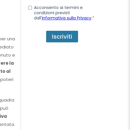
Acconsento ai termini e
condizioni previsti
dall'
Informativa sulla Privacy
.
*
 per una
mediato
enuto e
ere la
to al
 poteri
squadra
 può
iva
ientata