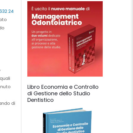
632 24
lato
do
o
quali
Libro Economia e Controllo
enuto
di Gestione dello Studio
Dentistico
tando di