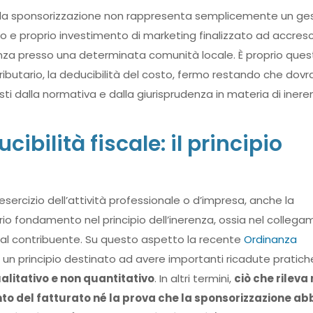
e la sponsorizzazione non rappresenta semplicemente un ges
ro e proprio investimento di marketing finalizzato ad accresc
senza presso una determinata comunità locale. È proprio ques
 tributario, la deducibilità del costo, fermo restando che dov
chiesti dalla normativa e dalla giurisprudenza in materia di inere
ibilità fiscale: il principio
sercizio dell’attività professionale o d’impresa, anche la
oprio fondamento nel principio dell’inerenza, ossia nel colleg
 dal contribuente. Su questo aspetto la recente
Ordinanza
 un principio destinato ad avere importanti ricadute pratich
alitativo e non quantitativo
. In altri termini,
ciò che rileva
o del fatturato né la prova che la sponsorizzazione ab