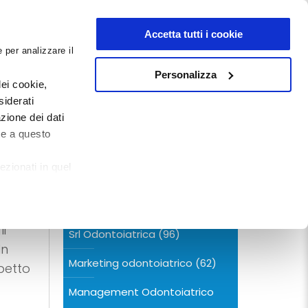
NEWSLETTER
Accetta tutti i cookie
 per analizzare il
0
0
G
DOCUMENTI
Personalizza
ei cookie,
siderati
zione dei dati
CERCA NEL BLOG
te a questo
ezionati in quel
Categorie
i
Srl Odontoiatrica
(96)
In
Marketing odontoiatrico
(62)
spetto
Management Odontoiatrico