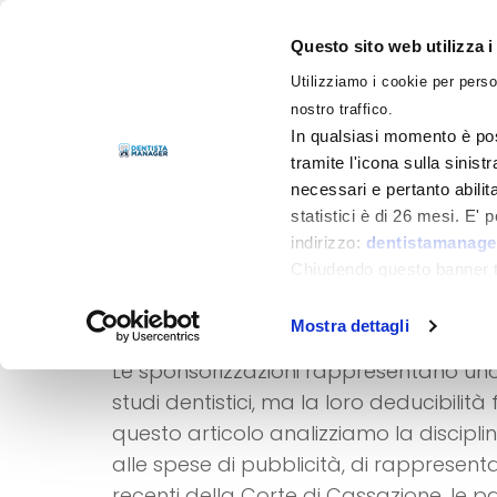
Questo sito web utilizza i
Utilizziamo i cookie per perso
LIBRI
nostro traffico.
In qualsiasi momento è pos
tramite l'icona sulla sinist
necessari e pertanto abilit
statistici è di 26 mesi. E'
indirizzo:
dentistamanager
Sponsorizzazioni 
Chiudendo questo banner tr
deducibilità fiscal
momento.
Mostra dettagli
Le sponsorizzazioni rappresentano uno 
studi dentistici, ma la loro deducibilità f
questo articolo analizziamo la disciplin
alle spese di pubblicità, di rappresenta
recenti della Corte di Cassazione, le pa