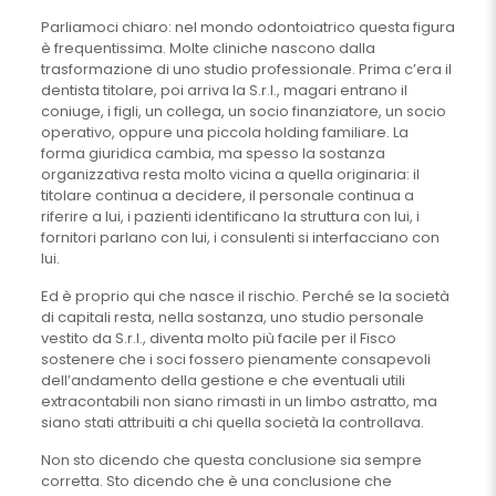
Parliamoci chiaro: nel mondo odontoiatrico questa figura
è frequentissima. Molte cliniche nascono dalla
trasformazione di uno studio professionale. Prima c’era il
dentista titolare, poi arriva la S.r.l., magari entrano il
coniuge, i figli, un collega, un socio finanziatore, un socio
operativo, oppure una piccola holding familiare. La
forma giuridica cambia, ma spesso la sostanza
organizzativa resta molto vicina a quella originaria: il
titolare continua a decidere, il personale continua a
riferire a lui, i pazienti identificano la struttura con lui, i
fornitori parlano con lui, i consulenti si interfacciano con
lui.
Ed è proprio qui che nasce il rischio. Perché se la società
di capitali resta, nella sostanza, uno studio personale
vestito da S.r.l., diventa molto più facile per il Fisco
sostenere che i soci fossero pienamente consapevoli
dell’andamento della gestione e che eventuali utili
extracontabili non siano rimasti in un limbo astratto, ma
siano stati attribuiti a chi quella società la controllava.
Non sto dicendo che questa conclusione sia sempre
corretta. Sto dicendo che è una conclusione che