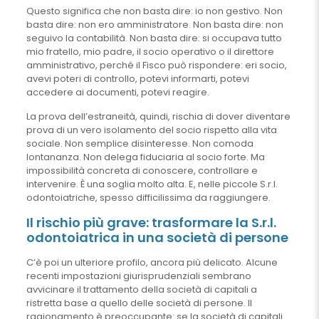
Questo significa che non basta dire: io non gestivo. Non
basta dire: non ero amministratore. Non basta dire: non
seguivo la contabilità. Non basta dire: si occupava tutto
mio fratello, mio padre, il socio operativo o il direttore
amministrativo, perché il Fisco può rispondere: eri socio,
avevi poteri di controllo, potevi informarti, potevi
accedere ai documenti, potevi reagire.
La prova dell’estraneità, quindi, rischia di dover diventare
prova di un vero isolamento del socio rispetto alla vita
sociale. Non semplice disinteresse. Non comoda
lontananza. Non delega fiduciaria al socio forte. Ma
impossibilità concreta di conoscere, controllare e
intervenire. È una soglia molto alta. E, nelle piccole S.r.l.
odontoiatriche, spesso difficilissima da raggiungere.
Il rischio più grave: trasformare la S.r.l.
odontoiatrica in una società di persone
C’è poi un ulteriore profilo, ancora più delicato. Alcune
recenti impostazioni giurisprudenziali sembrano
avvicinare il trattamento della società di capitali a
ristretta base a quello delle società di persone. Il
ragionamento è preoccupante: se la società di capitali