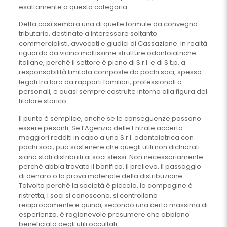
esattamente a questa categoria.
Detta così sembra una di quelle formule da convegno
tributario, destinate a interessare soltanto
commercialisti, avvocati e giudici di Cassazione. In realtà
riguarda da vicino moltissime strutture odontoiatriche
italiane, perché il settore è pieno di S.r.l. e di S.t.p. a
responsabilità limitata composte da pochi soci, spesso
legati tra loro da rapporti familiari, professionali o
personali, e quasi sempre costruite intorno alla figura del
titolare storico.
Il punto è semplice, anche se le conseguenze possono
essere pesanti. Se l’Agenzia delle Entrate accerta
maggiori redditi in capo a una S.r.l. odontoiatrica con
pochi soci, può sostenere che quegli utili non dichiarati
siano stati distribuiti ai soci stessi. Non necessariamente
perché abbia trovato il bonifico, il prelievo, il passaggio
di denaro o la prova materiale della distribuzione.
Talvolta perché la società è piccola, la compagine è
ristretta, i soci si conoscono, si controllano
reciprocamente e quindi, secondo una certa massima di
esperienza, è ragionevole presumere che abbiano
beneficiato degli utili occultati.