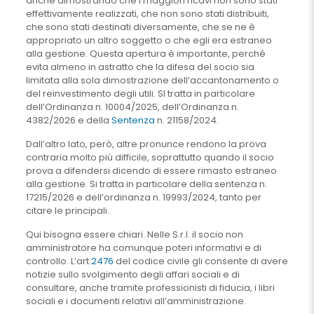
anche dimostrando che i maggiori ricavi non sono stati
effettivamente realizzati, che non sono stati distribuiti,
che sono stati destinati diversamente, che se ne è
appropriato un altro soggetto o che egli era estraneo
alla gestione. Questa apertura è importante, perché
evita almeno in astratto che la difesa del socio sia
limitata alla sola dimostrazione dell’accantonamento o
del reinvestimento degli utili. SI tratta in particolare
dell’Ordinanza n. 10004/2025, dell’Ordinanza n.
4382/2026 e della
Sentenza
n. 21158/2024.
Dall’altro lato, però, altre pronunce rendono la prova
contraria molto più difficile, soprattutto quando il socio
prova a difendersi dicendo di essere rimasto estraneo
alla gestione. Si tratta in particolare della sentenza n.
17215/2026 e dell’ordinanza n. 19993/2024, tanto per
citare le principali.
Qui bisogna essere chiari. Nelle S.r.l. il socio non
amministratore ha comunque poteri informativi e di
controllo. L’art.
2476
del codice civile gli consente di avere
notizie sullo svolgimento degli affari sociali e di
consultare, anche tramite professionisti di fiducia, i libri
sociali e i documenti relativi all’amministrazione.