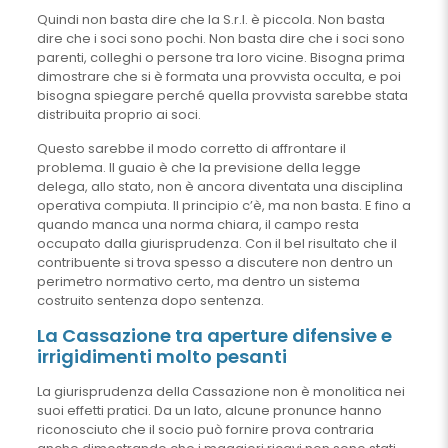
Quindi non basta dire che la S.r.l. è piccola. Non basta
dire che i soci sono pochi. Non basta dire che i soci sono
parenti, colleghi o persone tra loro vicine. Bisogna prima
dimostrare che si è formata una provvista occulta, e poi
bisogna spiegare perché quella provvista sarebbe stata
distribuita proprio ai soci.
Questo sarebbe il modo corretto di affrontare il
problema. Il guaio è che la previsione della legge
delega, allo stato, non è ancora diventata una disciplina
operativa compiuta. Il principio c’è, ma non basta. E fino a
quando manca una norma chiara, il campo resta
occupato dalla giurisprudenza. Con il bel risultato che il
contribuente si trova spesso a discutere non dentro un
perimetro normativo certo, ma dentro un sistema
costruito sentenza dopo sentenza.
La Cassazione tra aperture difensive e
irrigidimenti molto pesanti
La giurisprudenza della Cassazione non è monolitica nei
suoi effetti pratici. Da un lato, alcune pronunce hanno
riconosciuto che il socio può fornire prova contraria