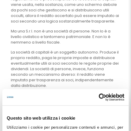
viene usata, nella sostanza, come uno schermo debole
da pochi soci che gestiscono e si distribuiscono utili
occulti, allora il reddito accertato può essere imputato ai
soci secondo una logica sostanzialmente trasparente.
Ma una S.r.l. non è una società di persone. Non lo è a
livello civilistico e tantomeno patrimoniale. E non lo è
nemmeno a livello fiscale.
La società di capitali è un soggetto autonomo. Produce il
proprio reddito, paga le proprie imposte e distribuisce
eventualmente utili ai soci secondo le regole proprie dei
dividendi. La società di persone, invece, funziona
secondo un meccanismo diverso: il reddito viene
imputato per trasparenza ai soci, indipendentemente
dalla distribuzione.
Se si finisce per trattare una S.r.l. odontoiatrica a ristretta
base come se fosse una società di persone, si svuota di
significato la forma societaria adottata. E si crea un
effetto pesantissimo, perché il socio rischia di essere
tassato non su un dividendo effettivamente distribuito o
Questo sito web utilizza i cookie
comunque realmente percepito, ma su un reddito
Utilizziamo i cookie per personalizzare contenuti e annunci, per
societario attribuito per presunzione.