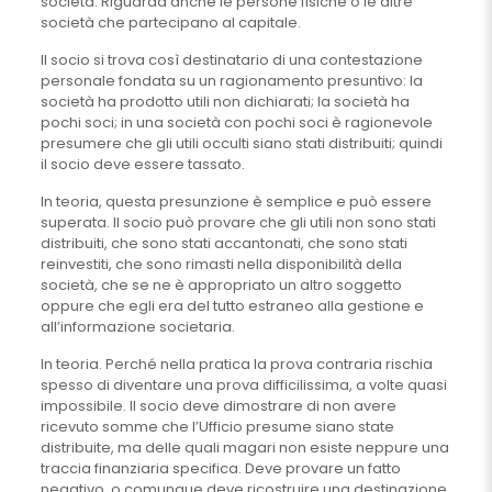
società. Riguarda anche le persone fisiche o le altre
società che partecipano al capitale.
Il socio si trova così destinatario di una contestazione
personale fondata su un ragionamento presuntivo: la
società ha prodotto utili non dichiarati; la società ha
pochi soci; in una società con pochi soci è ragionevole
presumere che gli utili occulti siano stati distribuiti; quindi
il socio deve essere tassato.
In teoria, questa presunzione è semplice e può essere
superata. Il socio può provare che gli utili non sono stati
distribuiti, che sono stati accantonati, che sono stati
reinvestiti, che sono rimasti nella disponibilità della
società, che se ne è appropriato un altro soggetto
oppure che egli era del tutto estraneo alla gestione e
all’informazione societaria.
In teoria. Perché nella pratica la prova contraria rischia
spesso di diventare una prova difficilissima, a volte quasi
impossibile. Il socio deve dimostrare di non avere
ricevuto somme che l’Ufficio presume siano state
distribuite, ma delle quali magari non esiste neppure una
traccia finanziaria specifica. Deve provare un fatto
negativo, o comunque deve ricostruire una destinazione