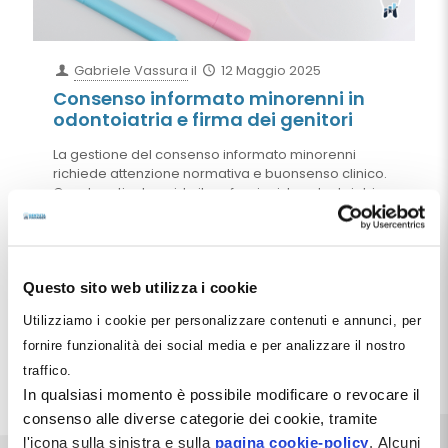
Gabriele Vassura
il
12 Maggio 2025
Consenso informato minorenni in
odontoiatria e firma dei genitori
La gestione del consenso informato minorenni
richiede attenzione normativa e buonsenso clinico.
Questo articolo guida il professionista odontoiatrico
tra obblighi di firma, responsabilità dei genitori,
validità delle dichiarazioni sostitutive, aspetti
economici e situazioni che giustificano la
sospensione della terapia. Con esempi pratici,
modelli e riferimenti giuridici, fornisce una sintesi
Questo sito web utilizza i cookie
operativa per proteggere il minore e tutelare lo
Utilizziamo i cookie per personalizzare contenuti e annunci, per
studio.
fornire funzionalità dei social media e per analizzare il nostro
Leggi tutto
traffico.
In qualsiasi momento è possibile modificare o revocare il
consenso alle diverse categorie dei cookie, tramite
l'icona sulla sinistra e sulla
pagina cookie-policy
. Alcuni