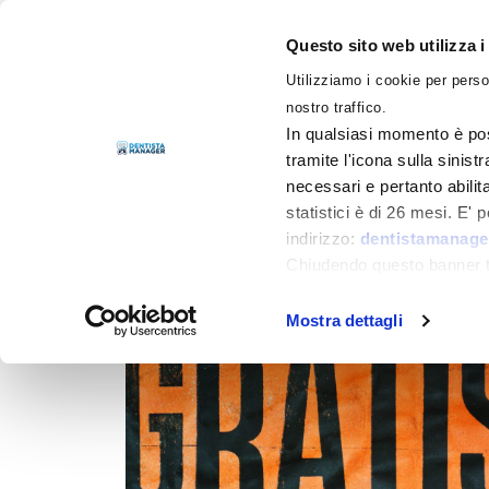
Questo sito web utilizza i
Utilizziamo i cookie per perso
LIBRI
nostro traffico.
In qualsiasi momento è pos
tramite l'icona sulla sinist
necessari e pertanto abilit
Filtra per
Categorie
statistici è di 26 mesi. E'
indirizzo:
dentistamanager
Chiudendo questo banner tr
momento.
Mostra dettagli