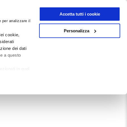
NEWSLETTER
Accetta tutti i cookie
 per analizzare il
0
0
G
DOCUMENTI
Personalizza
ei cookie,
siderati
zione dei dati
Mostra tutto
te a questo
ezionati in quel