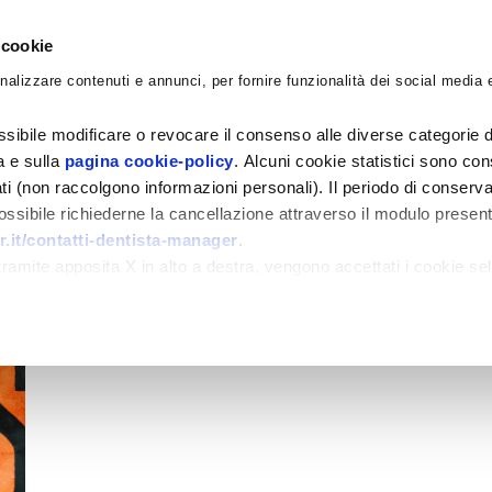
 cookie
nalizzare contenuti e annunci, per fornire funzionalità dei social media e
CORSI
ACADEMY
CONSULENZE
BLO
sibile modificare o revocare il consenso alle diverse categorie d
ra e sulla
pagina cookie-policy
. Alcuni cookie statistici sono con
ati (non raccolgono informazioni personali). Il periodo di conserva
 possibile richiederne la cancellazione attraverso il modulo presen
.it/contatti-dentista-manager
.
amite apposita X in alto a destra, vengono accettati i cookie sel