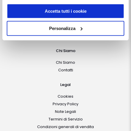
indirizzo:
dentistamanager.it/contatti-dentista-
Follow Us
manager
.
Accetta tutti i cookie
Chiudendo questo banner tramite apposita X in alto a
destra, vengono accettati i cookie selezionati in quel
Personalizza
Vuoi rimanere aggiornato?
momento.
Iscriviti gratis alla
Newsletter
Chi Siamo
Chi Siamo
Contatti
Legal
Cookies
Privacy Policy
Note Legali
Termini di Servizio
Condizioni generali di vendita