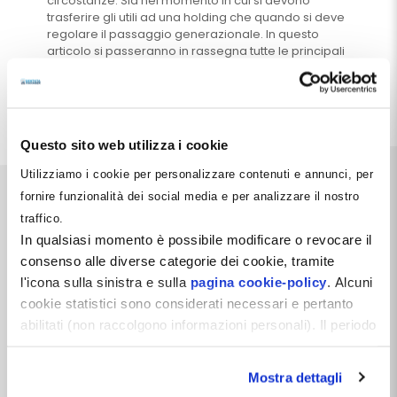
circostanze. Sia nel momento in cui si devono
trasferire gli utili ad una holding che quando si deve
regolare il passaggio generazionale. In questo
articolo si passeranno in rassegna tutte le principali
casistiche
Leggi tutto
Questo sito web utilizza i cookie
Utilizziamo i cookie per personalizzare contenuti e annunci, per
fornire funzionalità dei social media e per analizzare il nostro
traffico.
In qualsiasi momento è possibile modificare o revocare il
consenso alle diverse categorie dei cookie, tramite
Dentista Manager S.r.l.
l'icona sulla sinistra e sulla
pagina cookie-policy
. Alcuni
cookie statistici sono considerati necessari e pertanto
Via Dante, 2
Zelo Buon Persico (LO)
abilitati (non raccolgono informazioni personali). Il periodo
P.IVA 12066550968
di conservazione dei dati statistici è di 26 mesi. E'
REA LO-2638310
possibile richiederne la cancellazione attraverso il
Capitale Sociale i.v. 10.000 €
Mostra dettagli
modulo presente a questo