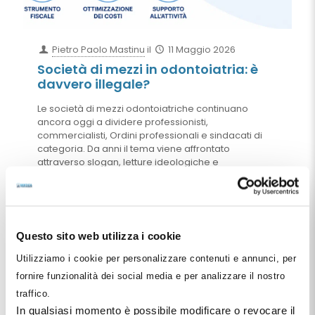
Pietro Paolo Mastinu
il
11 Maggio 2026
Società di mezzi in odontoiatria: è
davvero illegale?
Le società di mezzi odontoiatriche continuano
ancora oggi a dividere professionisti,
commercialisti, Ordini professionali e sindacati di
categoria. Da anni il tema viene affrontato
attraverso slogan, letture ideologiche e
interpretazioni spesso scollegate dalla reale
evoluzione del mercato sanitario. Ma il vero
problema è davvero la presenza della società o del
capitale? Oppure il nodo centrale riguarda piuttosto
il rapporto tra organizzazione patrimoniale ed
Questo sito web utilizza i cookie
esercizio dell’attività sanitaria? In questa guida
analizzeremo il tema partendo dalla Legge Volponi,
Utilizziamo i cookie per personalizzare contenuti e annunci, per
passando per la sentenza di Cosenza e arrivando
fornire funzionalità dei social media e per analizzare il nostro
fino al Consiglio di Stato e alle moderne società di
traffico.
capitali odontoiatriche.
In qualsiasi momento è possibile modificare o revocare il