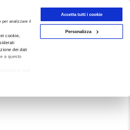
NEWSLETTER
Accetta tutti i cookie
 per analizzare il
0
0
G
DOCUMENTI
Personalizza
ei cookie,
siderati
zione dei dati
Mostra tutto
te a questo
ezionati in quel