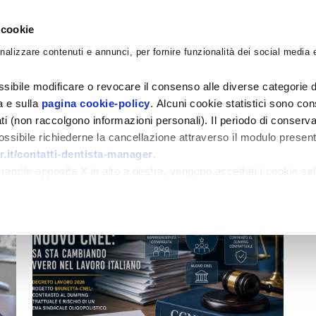
 cookie
nalizzare contenuti e annunci, per fornire funzionalità dei social media e
CORSI
ACADEMY
CONSULENZE
BLO
sibile modificare o revocare il consenso alle diverse categorie d
ra e sulla
pagina cookie-policy
. Alcuni cookie statistici sono con
ati (non raccolgono informazioni personali). Il periodo di conserva
 possibile richiederne la cancellazione attraverso il modulo presen
.it/contatti-dentista-manager
.
amite apposita X in alto a destra, vengono accettati i cookie sel