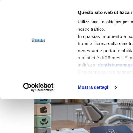
Questo sito web utilizza i
Utilizziamo i cookie per perso
LIBRI
nostro traffico.
In qualsiasi momento è pos
tramite l'icona sulla sinist
necessari e pertanto abilit
Filtra per
Categorie
statistici è di 26 mesi. E'
indirizzo:
dentistamanager
Chiudendo questo banner tr
momento.
Mostra dettagli