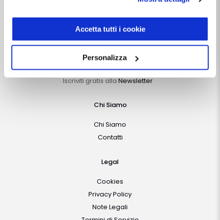
Capitale Sociale i.v. 10.000 €
modulo presente a questo
indirizzo:
dentistamanager.it/contatti-dentista-
manager
.
Accetta tutti i cookie
Follow Us
Chiudendo questo banner tramite apposita X in alto a
destra, vengono accettati i cookie selezionati in quel
Personalizza
momento.
Vuoi rimanere aggiornato?
Iscriviti gratis alla
Newsletter
Chi Siamo
Chi Siamo
Contatti
Legal
Cookies
Privacy Policy
Note Legali
Termini di Servizio