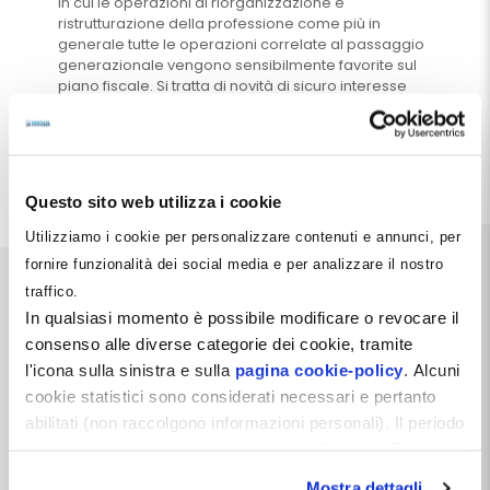
in cui le operazioni di riorganizzazione e
ristrutturazione della professione come più in
generale tutte le operazioni correlate al passaggio
generazionale vengono sensibilmente favorite sul
piano fiscale. Si tratta di novità di sicuro interesse
per il dentista che intende continuare a giocare il
ruolo del protagonista nel futuro contesto.
Leggi tutto
Questo sito web utilizza i cookie
Utilizziamo i cookie per personalizzare contenuti e annunci, per
fornire funzionalità dei social media e per analizzare il nostro
traffico.
In qualsiasi momento è possibile modificare o revocare il
consenso alle diverse categorie dei cookie, tramite
l'icona sulla sinistra e sulla
pagina cookie-policy
. Alcuni
Dentista Manager S.r.l.
cookie statistici sono considerati necessari e pertanto
Via Dante, 2
abilitati (non raccolgono informazioni personali). Il periodo
Zelo Buon Persico (LO)
di conservazione dei dati statistici è di 26 mesi. E'
P.IVA 12066550968
possibile richiederne la cancellazione attraverso il
REA LO-2638310
Mostra dettagli