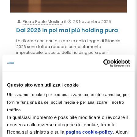
Pietro Paolo Mastinu
il
23 Novembre 2025
Dal 2026 in poi mai più holding pura
Le riforme contenute in bozza nella Legge di Bilancio
2026 sono tali da rendere completamente
impraticabile la scelta della holding pura per il
dentista: se tutte le norme contenute nella bozza di
legge dovessero essere tradotte in legge, e persino
se ne fossero tradotte solo alcune, non rimarrebbe
che rendere ancora più attuale il consiglio che
sempre abbiamo dato ai nostri clienti dentisti in ogni
Questo sito web utilizza i cookie
consulenza che abbiamo portato avanti e nei corsi
dedicati all'argomento: solo holding mista.
Utilizziamo i cookie per personalizzare contenuti e annunci, per
fornire funzionalità dei social media e per analizzare il nostro
Leggi tutto
traffico.
In qualsiasi momento è possibile modificare o revocare il
consenso alle diverse categorie dei cookie, tramite
l'icona sulla sinistra e sulla
pagina cookie-policy
. Alcuni