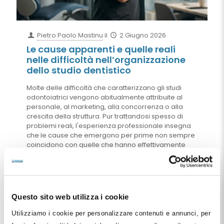
Pietro Paolo Mastinu
il
2 Giugno 2026
Le cause apparenti e quelle reali
nelle difficoltà nell’organizzazione
dello studio dentistico
Molte delle difficoltà che caratterizzano gli studi
odontoiatrici vengono abitualmente attribuite al
personale, al marketing, alla concorrenza o alla
crescita della struttura. Pur trattandosi spesso di
problemi reali, l'esperienza professionale insegna
che le cause che emergono per prime non sempre
coincidono con quelle che hanno effettivamente
generato la criticità. Attraverso una riflessione sui
temi dell'organizzazione, della delega, della
formazione extra-clinica e del trasferimento delle
conoscenze, questo articolo propone una diversa
chiave di lettura delle difficoltà organizzative dello
Questo sito web utilizza i cookie
studio odontoiatrico, evidenziando come molte
fragilità apparentemente riconducibili alle persone
Utilizziamo i cookie per personalizzare contenuti e annunci, per
trovino in realtà origine nel sistema organizzativo