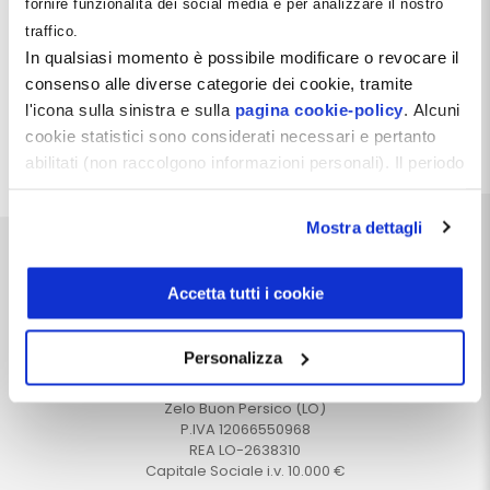
fornire funzionalità dei social media e per analizzare il nostro
all'interno del quale esse operano. L'obiettivo non è
traffico.
individuare soluzioni semplici, ma comprendere
perché le cause apparenti e le cause reali
In qualsiasi momento è possibile modificare o revocare il
coincidano molto meno frequentemente di quanto
consenso alle diverse categorie dei cookie, tramite
si sia portati a credere.
l'icona sulla sinistra e sulla
pagina cookie-policy
. Alcuni
cookie statistici sono considerati necessari e pertanto
Leggi tutto
abilitati (non raccolgono informazioni personali). Il periodo
di conservazione dei dati statistici è di 26 mesi. E'
possibile richiederne la cancellazione attraverso il
Mostra dettagli
modulo presente a questo
indirizzo:
dentistamanager.it/contatti-dentista-
manager
.
Accetta tutti i cookie
Chiudendo questo banner tramite apposita X in alto a
destra, vengono accettati i cookie selezionati in quel
Dentista Manager S.r.l.
Personalizza
momento.
Via Dante, 2
Zelo Buon Persico (LO)
P.IVA 12066550968
REA LO-2638310
Capitale Sociale i.v. 10.000 €