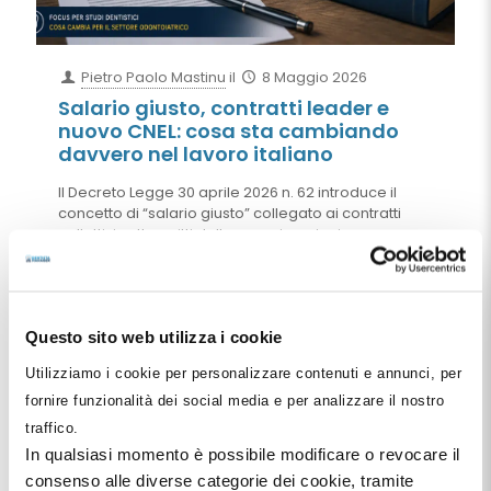
Pietro Paolo Mastinu
il
8 Maggio 2026
Salario giusto, contratti leader e
nuovo CNEL: cosa sta cambiando
davvero nel lavoro italiano
Il Decreto Legge 30 aprile 2026 n. 62 introduce il
concetto di “salario giusto” collegato ai contratti
collettivi sottoscritti dalle organizzazioni
comparativamente più rappresentative sul piano
nazionale. Ma il riferimento al trattamento
economico complessivo e il nuovo sistema dei
“contratti leader” promosso dal CNEL rischiano di
Questo sito web utilizza i cookie
cambiare profondamente gli equilibri della
contrattazione collettiva italiana, con effetti
Utilizziamo i cookie per personalizzare contenuti e annunci, per
importanti anche per studi dentistici e società
odontoiatriche.
fornire funzionalità dei social media e per analizzare il nostro
traffico.
Leggi tutto
In qualsiasi momento è possibile modificare o revocare il
consenso alle diverse categorie dei cookie, tramite