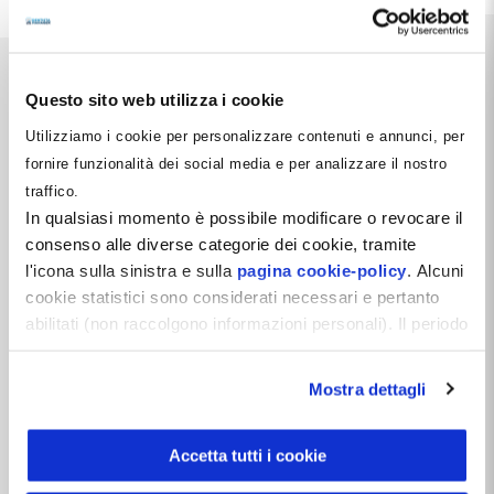
Questo sito web utilizza i cookie
Utilizziamo i cookie per personalizzare contenuti e annunci, per
fornire funzionalità dei social media e per analizzare il nostro
Dentista Manager S.r.l.
traffico.
Via Dante, 2
In qualsiasi momento è possibile modificare o revocare il
Zelo Buon Persico (LO)
consenso alle diverse categorie dei cookie, tramite
P.IVA 12066550968
l'icona sulla sinistra e sulla
pagina cookie-policy
. Alcuni
REA LO-2638310
Capitale Sociale i.v. 10.000 €
cookie statistici sono considerati necessari e pertanto
abilitati (non raccolgono informazioni personali). Il periodo
Follow Us
di conservazione dei dati statistici è di 26 mesi. E'
possibile richiederne la cancellazione attraverso il
Mostra dettagli
modulo presente a questo
indirizzo:
dentistamanager.it/contatti-dentista-
Vuoi rimanere aggiornato?
manager
.
Accetta tutti i cookie
Iscriviti gratis alla
Newsletter
Chiudendo questo banner tramite apposita X in alto a