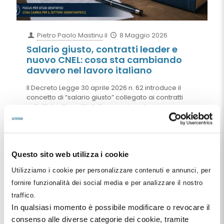
Pietro Paolo Mastinu
il
8 Maggio 2026
Salario giusto, contratti leader e
nuovo CNEL: cosa sta cambiando
davvero nel lavoro italiano
Il Decreto Legge 30 aprile 2026 n. 62 introduce il
concetto di “salario giusto” collegato ai contratti
collettivi sottoscritti dalle organizzazioni
comparativamente più rappresentative sul piano
nazionale. Ma il riferimento al trattamento
economico complessivo e il nuovo sistema dei
“contratti leader” promosso dal CNEL rischiano di
cambiare profondamente gli equilibri della
Questo sito web utilizza i cookie
contrattazione collettiva italiana, con effetti
Utilizziamo i cookie per personalizzare contenuti e annunci, per
importanti anche per studi dentistici e società
odontoiatriche.
fornire funzionalità dei social media e per analizzare il nostro
traffico.
Leggi tutto
In qualsiasi momento è possibile modificare o revocare il
consenso alle diverse categorie dei cookie, tramite