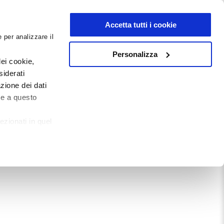
NEWSLETTER
Accetta tutti i cookie
 per analizzare il
0
0
G
DOCUMENTI
Personalizza
ei cookie,
siderati
zione dei dati
Mostra tutto
te a questo
ezionati in quel