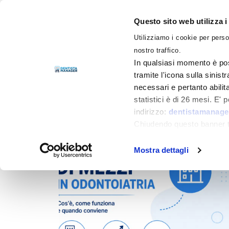
Questo sito web utilizza i
Utilizziamo i cookie per perso
LIBRI
nostro traffico.
In qualsiasi momento è pos
tramite l'icona sulla sinist
necessari e pertanto abilit
Filtra per
Categorie
statistici è di 26 mesi. E'
indirizzo:
dentistamanager
Chiudendo questo banner tr
momento.
Mostra dettagli