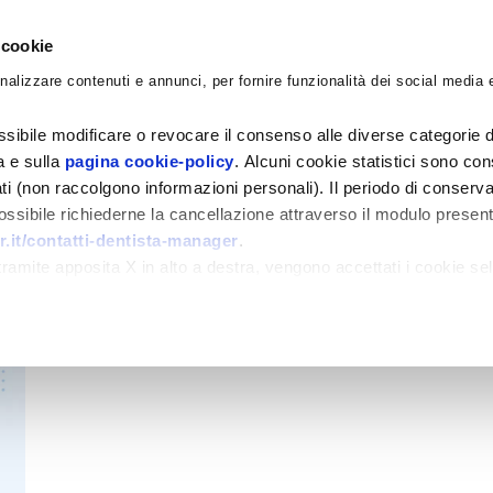
 cookie
nalizzare contenuti e annunci, per fornire funzionalità dei social media e
CORSI
ACADEMY
CONSULENZE
BLO
sibile modificare o revocare il consenso alle diverse categorie d
ra e sulla
pagina cookie-policy
. Alcuni cookie statistici sono con
ati (non raccolgono informazioni personali). Il periodo di conserva
 possibile richiederne la cancellazione attraverso il modulo presen
.it/contatti-dentista-manager
.
amite apposita X in alto a destra, vengono accettati i cookie sel