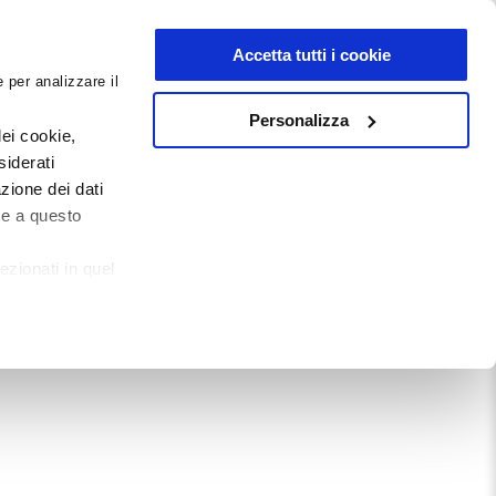
NEWSLETTER
Accetta tutti i cookie
 per analizzare il
0
0
G
DOCUMENTI
Personalizza
ei cookie,
siderati
zione dei dati
Mostra tutto
te a questo
ezionati in quel