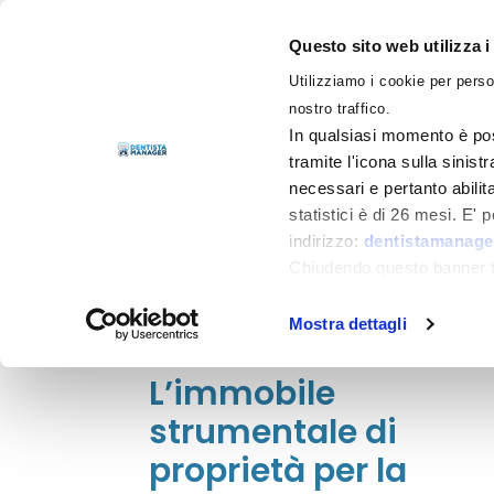
Questo sito web utilizza i
Utilizziamo i cookie per perso
LIBRI
nostro traffico.
In qualsiasi momento è pos
tramite l'icona sulla sinist
necessari e pertanto abilit
Filtra per
Categorie
statistici è di 26 mesi. E'
indirizzo:
dentistamanager
Chiudendo questo banner tr
momento.
Pietro Paolo Mastinu
il
15 Novembre
Mostra dettagli
2020
L’immobile
strumentale di
proprietà per la