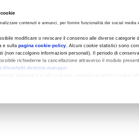
 cookie
nalizzare contenuti e annunci, per fornire funzionalità dei social media e
CORSI
ACADEMY
CONSULENZE
BLO
sibile modificare o revocare il consenso alle diverse categorie d
ra e sulla
pagina cookie-policy
. Alcuni cookie statistici sono con
ati (non raccolgono informazioni personali). Il periodo di conserva
 possibile richiederne la cancellazione attraverso il modulo presen
.it/contatti-dentista-manager
.
amite apposita X in alto a destra, vengono accettati i cookie sel