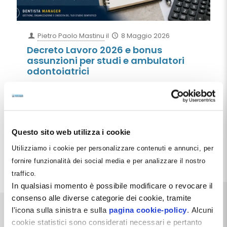
Pietro Paolo Mastinu
il
8 Maggio 2026
Decreto Lavoro 2026 e bonus
assunzioni per studi e ambulatori
odontoiatrici
Il Decreto Lavoro 2026 introduce bonus assunzioni e
incentivi contributivi che possono aiutare studi
dentistici e cliniche odontoiatriche a ridurre il costo
del personale. Bonus giovani, bonus donne,
stabilizzazioni e nuove regole sul salario giusto:
Questo sito web utilizza i cookie
guida pratica per il settore dentale.
Utilizziamo i cookie per personalizzare contenuti e annunci, per
Leggi tutto
fornire funzionalità dei social media e per analizzare il nostro
traffico.
In qualsiasi momento è possibile modificare o revocare il
consenso alle diverse categorie dei cookie, tramite
l'icona sulla sinistra e sulla
pagina cookie-policy
. Alcuni
cookie statistici sono considerati necessari e pertanto