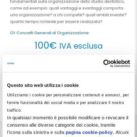
fondamentali sulla organizzazione dello studio dentistico,
come ad esempio: quali vantaggi e svantaggi comporta
una organizzazione? a chi compete? quali ambiti investe?
quanto tempo richiede per essere realizzata?
O1: Concetti Generali di Organizzazione
100
€
IVA esclusa
Aggiungi al carrello
Questo sito web utilizza i cookie
Condividi
Utilizziamo i cookie per personalizzare contenuti e annunci, per
Facebook
Pinterest
X
LinkedIn
Email
WhatsApp
Telegra
fornire funzionalità dei social media e per analizzare il nostro
traffico.
In qualsiasi momento è possibile modificare o revocare il
consenso alle diverse categorie dei cookie, tramite
l'icona sulla sinistra e sulla
pagina cookie-policy
. Alcuni