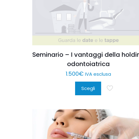
Seminario – I vantaggi della holdi
odontoiatrica
1.500
€
IVA esclusa
Scegli
Questo
prodotto
ha
più
varianti.
Le