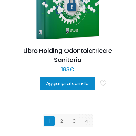
Libro Holding Odontoiatrica e
Sanitaria
183
€
Aggiungi al carrello
1
2
3
4