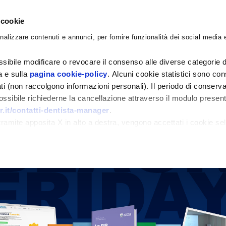
 cookie
nalizzare contenuti e annunci, per fornire funzionalità dei social media e
CORSI
ACADEMY
CONSULENZE
BLO
sibile modificare o revocare il consenso alle diverse categorie d
ra e sulla
pagina cookie-policy
. Alcuni cookie statistici sono con
ati (non raccolgono informazioni personali). Il periodo di conserva
 possibile richiederne la cancellazione attraverso il modulo presen
.it/contatti-dentista-manager
.
amite apposita X in alto a destra, vengono accettati i cookie sel