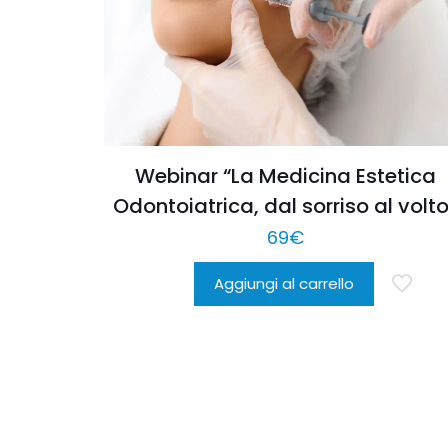
opzioni
possono
essere
scelte
nella
pagina
Webinar “La Medicina Estetica
del
Odontoiatrica, dal sorriso al volto
prodotto
69
€
Aggiungi al carrello