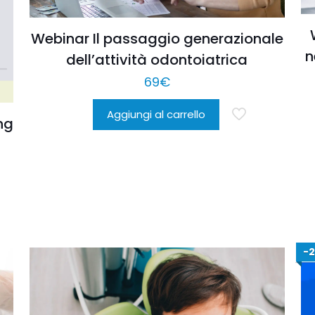
Webinar Il passaggio generazionale
n
dell’attività odontoiatrica
69
€
Aggiungi al carrello
ng
-