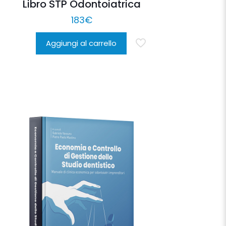
Libro STP Odontoiatrica
183
€
Aggiungi al carrello