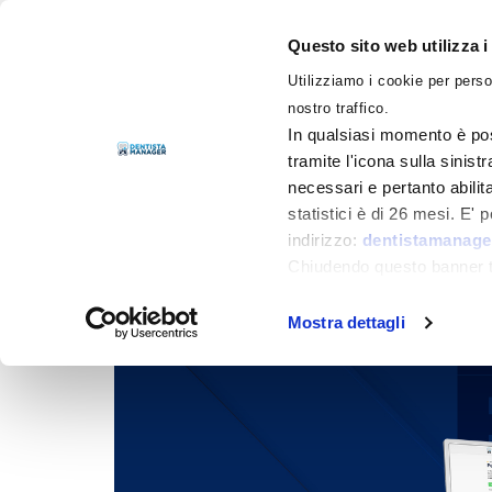
Questo sito web utilizza i
Utilizziamo i cookie per perso
LIBRI
nostro traffico.
In qualsiasi momento è pos
tramite l'icona sulla sinist
necessari e pertanto abilit
statistici è di 26 mesi. E'
indirizzo:
dentistamanager
Chiudendo questo banner tr
momento.
Mostra dettagli