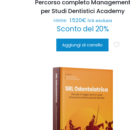
Percorso completo Managemen
per Studi Dentistici Academy
Il
Il
1.520
€
IVA esclusa
1.900
€
Sconto del 20%
prezzo
prezzo
originale
attuale
era:
è:
Aggiungi al carrello
1.900€.
1.520€.