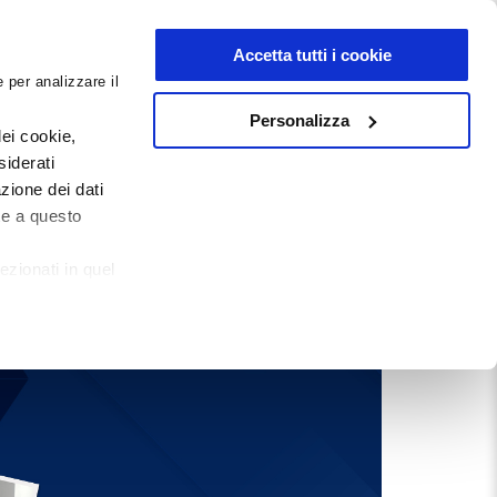
NEWSLETTER
Accetta tutti i cookie
 per analizzare il
0
0
G
DOCUMENTI
Personalizza
ei cookie,
siderati
zione dei dati
te a questo
ezionati in quel