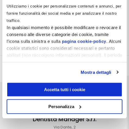
Utilizziamo i cookie per personalizzare contenuti e annunci, per
fornire funzionalità dei social media e per analizzare il nostro
Condividi
traffico.
Facebook
Pinterest
X
LinkedIn
Email
WhatsApp
Telegra
In qualsiasi momento è possibile modificare o revocare il
consenso alle diverse categorie dei cookie, tramite
l'icona sulla sinistra e sulla
pagina cookie-policy
. Alcuni
Descrizione
cookie statistici sono considerati necessari e pertanto
abilitati (non raccolgono informazioni personali). Il periodo
di conservazione dei dati statistici è di 26 mesi. E'
possibile richiederne la cancellazione attraverso il
Mostra dettagli
modulo presente a questo
indirizzo:
dentistamanager.it/contatti-dentista-
manager
.
Accetta tutti i cookie
Chiudendo questo banner tramite apposita X in alto a
destra, vengono accettati i cookie selezionati in quel
Personalizza
momento.
Dentista Manager S.r.l.
Via Dante, 2