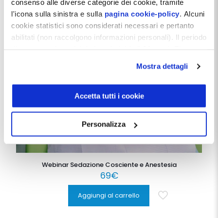
consenso alle diverse categorie dei cookie, tramite
l'icona sulla sinistra e sulla
pagina cookie-policy
. Alcuni
cookie statistici sono considerati necessari e pertanto
abilitati (non raccolgono informazioni personali). Il periodo
di conservazione dei dati statistici è di 26 mesi. E'
possibile richiederne la cancellazione attraverso il
Mostra dettagli
modulo presente a questo
indirizzo:
dentistamanager.it/contatti-dentista-
manager
.
Accetta tutti i cookie
Chiudendo questo banner tramite apposita X in alto a
destra, vengono accettati i cookie selezionati in quel
Personalizza
momento.
Webinar Sedazione Cosciente e Anestesia
69
€
Aggiungi al carrello