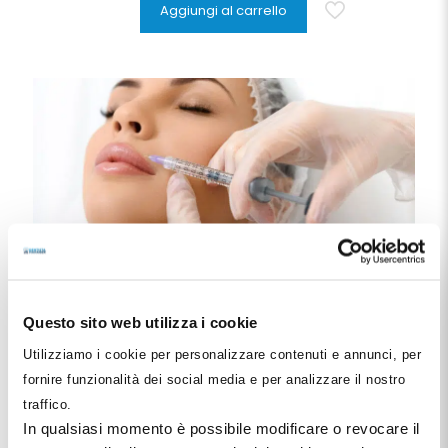
Aggiungi al carrello
Questo sito web utilizza i cookie
Utilizziamo i cookie per personalizzare contenuti e annunci, per
Webinar “La Medicina Estetica Odontoiatrica, dal sorriso
al volto”
fornire funzionalità dei social media e per analizzare il nostro
69
€
traffico.
In qualsiasi momento è possibile modificare o revocare il
Aggiungi al carrello