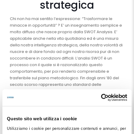
strategica
Chi non ha mai sentito l’espressione: “Trasformare le
minacce in opportunità” ? E’ un insegnamento semplice e
molto diffuso che nasce proprio dalla SWOT Analysis. E’
applicabile anche nella vita quotidiana ed è una misura
della nostra intelligenza strategica, della nostra volontà di
riuscire e di dare fondo ad ogni nostra risorsa pur di non
soccombere in condizioni difficili. L’analisi SWOT è un
processo con il quale si è razionalizzato questo
comportamento, per poi renderlo comprensibile e
trasferibile sul piano metodologico. Fin dagli anni ’80 del
secolo scorso rappresenta uno standard delle
competenze manageriali e oggi diventa patrimonio
anche dei dentisti.
M6: SWOT Analysis in Odontoiatria e mappatura strategica
100
€
Questo sito web utilizza i cookie
IVA esclusa
Utilizziamo i cookie per personalizzare contenuti e annunci, per