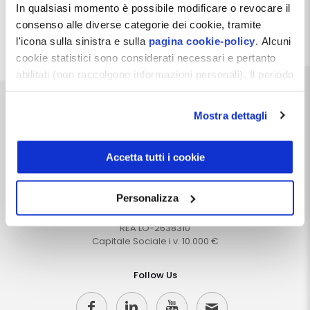
Condividi
In qualsiasi momento è possibile modificare o revocare il
consenso alle diverse categorie dei cookie, tramite
Facebook
Pinterest
X
LinkedIn
Email
WhatsApp
Telegra
l'icona sulla sinistra e sulla
pagina cookie-policy
. Alcuni
cookie statistici sono considerati necessari e pertanto
abilitati (non raccolgono informazioni personali). Il periodo
di conservazione dei dati statistici è di 26 mesi. E'
possibile richiederne la cancellazione attraverso il
Mostra dettagli
modulo presente a questo
indirizzo:
dentistamanager.it/contatti-dentista-
manager
.
Accetta tutti i cookie
Dentista Manager S.r.l.
Chiudendo questo banner tramite apposita X in alto a
Via Dante, 2
destra, vengono accettati i cookie selezionati in quel
Personalizza
Zelo Buon Persico (LO)
momento.
P.IVA 12066550968
REA LO-2638310
Capitale Sociale i.v. 10.000 €
Follow Us