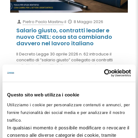
Pietro Paolo Mastinu
il
8 Maggio 2026
Salario giusto, contratti leader e
nuovo CNEL: cosa sta cambiando
davvero nel lavoro italiano
Il Decreto Legge 30 aprile 2026 n. 62 introduce il
concetto di “salario giusto” collegato ai contratti
collettivi sottoscritti dalle organizzazioni
comparativamente più rappresentative sul piano
nazionale. Ma il riferimento al trattamento
economico complessivo e il nuovo sistema dei
“contratti leader” promosso dal CNEL rischiano di
Questo sito web utilizza i cookie
cambiare profondamente gli equilibri della
contrattazione collettiva italiana, con effetti
Utilizziamo i cookie per personalizzare contenuti e annunci, per
importanti anche per studi dentistici e società
odontoiatriche.
fornire funzionalità dei social media e per analizzare il nostro
traffico.
Leggi tutto
In qualsiasi momento è possibile modificare o revocare il
consenso alle diverse categorie dei cookie, tramite