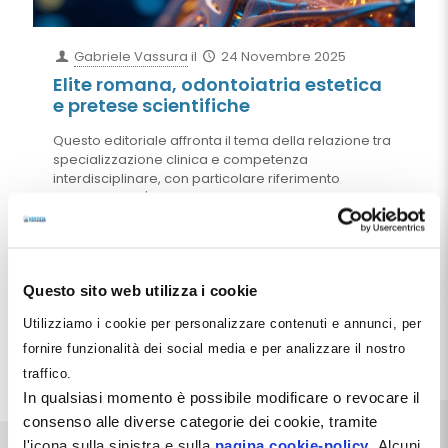
Gabriele Vassura
il
24 Novembre 2025
Elite romana, odontoiatria estetica
e pretese scientifiche
Questo editoriale affronta il tema della relazione tra
specializzazione clinica e competenza
interdisciplinare, con particolare riferimento
all’ambito dell'odontoiatria estetica. La riflessione si
sviluppa attorno a una domanda centrale: è
davvero la specializzazione verticale l’unica via
all’eccellenza professionale, oppure esistono forme
di competenza trasversale altrettanto valide, o
Questo sito web utilizza i cookie
persino più efficaci, nel rispondere ai bisogni reali
dei pazienti?
Utilizziamo i cookie per personalizzare contenuti e annunci, per
fornire funzionalità dei social media e per analizzare il nostro
Leggi tutto
traffico.
In qualsiasi momento è possibile modificare o revocare il
consenso alle diverse categorie dei cookie, tramite
l'icona sulla sinistra e sulla
pagina cookie-policy
. Alcuni