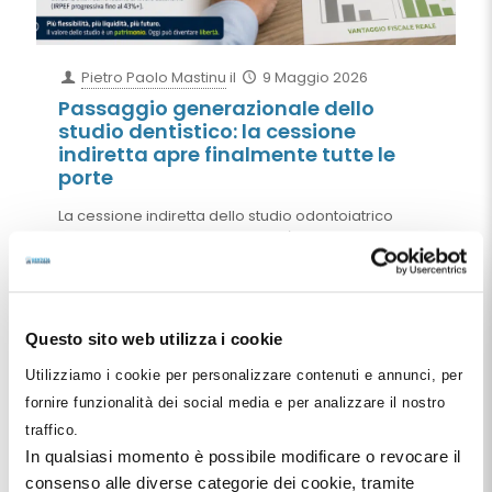
Pietro Paolo Mastinu
il
9 Maggio 2026
Passaggio generazionale dello
studio dentistico: la cessione
indiretta apre finalmente tutte le
porte
La cessione indiretta dello studio odontoiatrico
attraverso SRL sanitarie e società odontoiatriche
cambia radicalmente il modo di affrontare
passaggio generazionale, exit strategy e
monetizzazione del valore dello studio. Grazie
all’art. 177-bis TUIR e alle recenti modifiche
Questo sito web utilizza i cookie
normative, il dentista può oggi pianificare la
cessione delle partecipazioni evitando la
Utilizziamo i cookie per personalizzare contenuti e annunci, per
tassazione IRPEF marginale tipica della cessione
diretta dello studio professionale.
fornire funzionalità dei social media e per analizzare il nostro
traffico.
Leggi tutto
In qualsiasi momento è possibile modificare o revocare il
consenso alle diverse categorie dei cookie, tramite