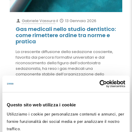
Gabriele Vassura
il
13 Gennaio 2026
Gas medicali nello studio dentistico:
come rimettere ordine tra norme e
pratica
La crescente diffusione della sedazione cosciente,
favorita dai percorsi formativi universitari e dal
riconoscimento della figura dell’odontoiatra
sedazionista, ha reso i gas medicali una
componente stabile dell’organizzazione dello
studio dentistico. Tuttavia, l’evoluzione clinica non
sempre è stata accompagnata da un adeguato
aggiornamento dei processi di
approvvigionamento, stoccaggio, sicurezza e
gestione delle bombole. In questo articolo
Questo sito web utilizza i cookie
facciamo ordine tra normativa AIFA, gestione dei
gas come medicinali, responsabilità organizzative,
Utilizziamo i cookie per personalizzare contenuti e annunci, per
formazione del personale e scelta del fornitore,
fornire funzionalità dei social media e per analizzare il nostro
offrendo una lettura pratica e manageriale per
traffico.
strutturare un processo conforme, sicuro e