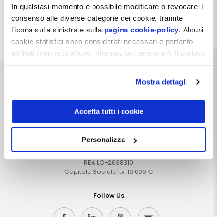
sostenibile.
In qualsiasi momento è possibile modificare o revocare il
consenso alle diverse categorie dei cookie, tramite
Leggi tutto
l'icona sulla sinistra e sulla
pagina cookie-policy
. Alcuni
cookie statistici sono considerati necessari e pertanto
abilitati (non raccolgono informazioni personali). Il periodo
di conservazione dei dati statistici è di 26 mesi. E'
possibile richiederne la cancellazione attraverso il
Mostra dettagli
modulo presente a questo
indirizzo:
dentistamanager.it/contatti-dentista-
manager
.
Accetta tutti i cookie
Dentista Manager S.r.l.
Chiudendo questo banner tramite apposita X in alto a
destra, vengono accettati i cookie selezionati in quel
Via Dante, 2
Personalizza
Zelo Buon Persico (LO)
momento.
P.IVA 12066550968
REA LO-2638310
Capitale Sociale i.v. 10.000 €
Follow Us