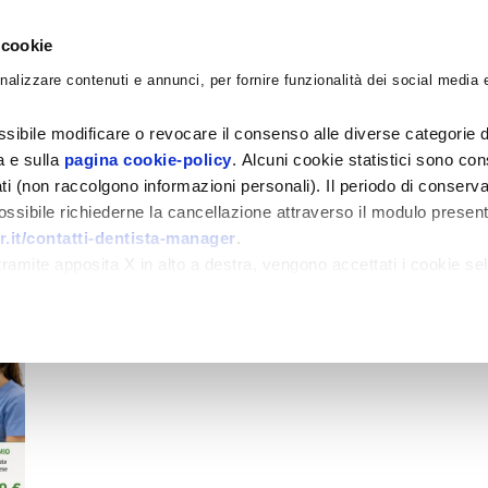
 cookie
nalizzare contenuti e annunci, per fornire funzionalità dei social media e
CORSI
ACADEMY
CONSULENZE
BLO
sibile modificare o revocare il consenso alle diverse categorie d
ra e sulla
pagina cookie-policy
. Alcuni cookie statistici sono con
ati (non raccolgono informazioni personali). Il periodo di conserva
 possibile richiederne la cancellazione attraverso il modulo presen
.it/contatti-dentista-manager
.
amite apposita X in alto a destra, vengono accettati i cookie sel