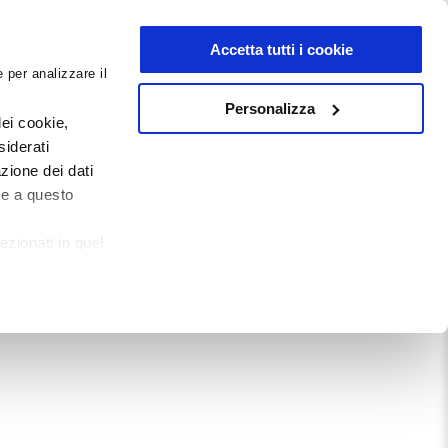
NEWSLETTER
Accetta tutti i cookie
 per analizzare il
0
0
G
DOCUMENTI
Personalizza
ei cookie,
siderati
zione dei dati
Mostra tutto
te a questo
ezionati in quel