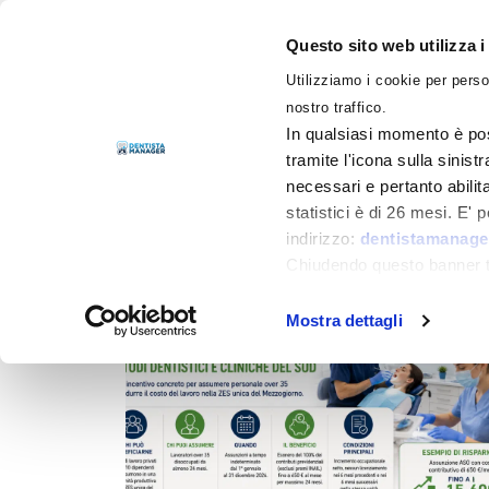
Questo sito web utilizza i
Utilizziamo i cookie per perso
LIBRI
nostro traffico.
In qualsiasi momento è pos
tramite l'icona sulla sinist
necessari e pertanto abilit
Filtra per
Categorie
statistici è di 26 mesi. E'
indirizzo:
dentistamanager
Chiudendo questo banner tr
momento.
Mostra dettagli