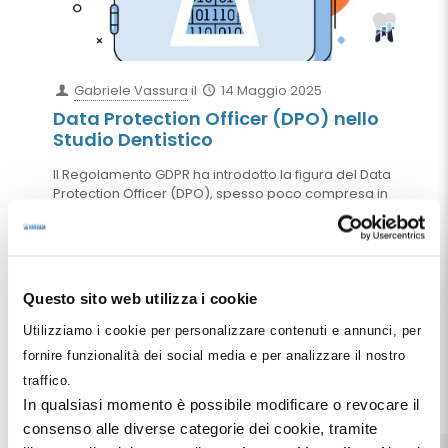
Gabriele Vassura
il
14 Maggio 2025
Data Protection Officer (DPO) nello
Studio Dentistico
Il Regolamento GDPR ha introdotto la figura del Data
Protection Officer (DPO), spesso poco compresa in
ambito odontoiatrico. In questo articolo offriamo
una guida completa per lo studio dentistico: chi è il
DPO, quando è obbligatorio nominarlo, quali compiti
svolge, cosa significa "trattamento su larga scala" e
perché la sua presenza può diventare un
Questo sito web utilizza i cookie
investimento strategico. Con esempi pratici,
riferimenti normativi e criteri operativi, aiutiamo il
Utilizziamo i cookie per personalizzare contenuti e annunci, per
professionista a prendere decisioni consapevoli.
fornire funzionalità dei social media e per analizzare il nostro
traffico.
Leggi tutto
In qualsiasi momento è possibile modificare o revocare il
consenso alle diverse categorie dei cookie, tramite