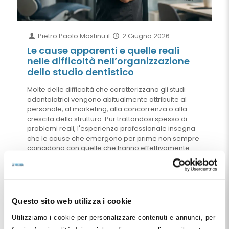
Pietro Paolo Mastinu
il
2 Giugno 2026
Le cause apparenti e quelle reali
nelle difficoltà nell’organizzazione
dello studio dentistico
Molte delle difficoltà che caratterizzano gli studi
odontoiatrici vengono abitualmente attribuite al
personale, al marketing, alla concorrenza o alla
crescita della struttura. Pur trattandosi spesso di
problemi reali, l'esperienza professionale insegna
che le cause che emergono per prime non sempre
coincidono con quelle che hanno effettivamente
generato la criticità. Attraverso una riflessione sui
temi dell'organizzazione, della delega, della
formazione extra-clinica e del trasferimento delle
conoscenze, questo articolo propone una diversa
chiave di lettura delle difficoltà organizzative dello
Questo sito web utilizza i cookie
studio odontoiatrico, evidenziando come molte
fragilità apparentemente riconducibili alle persone
Utilizziamo i cookie per personalizzare contenuti e annunci, per
trovino in realtà origine nel sistema organizzativo