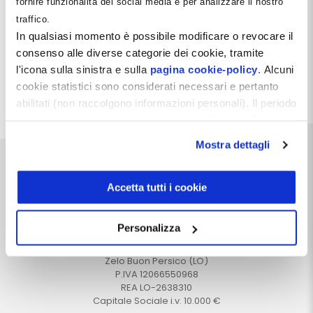
fornire funzionalità dei social media e per analizzare il nostro
all'interno del quale esse operano. L'obiettivo non è
traffico.
individuare soluzioni semplici, ma comprendere
perché le cause apparenti e le cause reali
In qualsiasi momento è possibile modificare o revocare il
coincidano molto meno frequentemente di quanto
consenso alle diverse categorie dei cookie, tramite
si sia portati a credere.
l'icona sulla sinistra e sulla
pagina cookie-policy
. Alcuni
cookie statistici sono considerati necessari e pertanto
Leggi tutto
abilitati (non raccolgono informazioni personali). Il periodo
di conservazione dei dati statistici è di 26 mesi. E'
possibile richiederne la cancellazione attraverso il
Mostra dettagli
modulo presente a questo
indirizzo:
dentistamanager.it/contatti-dentista-
manager
.
Accetta tutti i cookie
Chiudendo questo banner tramite apposita X in alto a
destra, vengono accettati i cookie selezionati in quel
Dentista Manager S.r.l.
Personalizza
momento.
Via Dante, 2
Zelo Buon Persico (LO)
P.IVA 12066550968
REA LO-2638310
Capitale Sociale i.v. 10.000 €