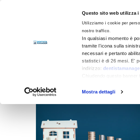
Questo sito web utilizza i
Utilizziamo i cookie per perso
LIBRI
nostro traffico.
In qualsiasi momento è pos
tramite l'icona sulla sinist
necessari e pertanto abilit
Filtra per
Categorie
statistici è di 26 mesi. E'
indirizzo:
dentistamanager
Chiudendo questo banner tr
momento.
Mostra dettagli