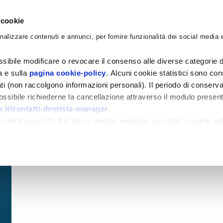
 cookie
nalizzare contenuti e annunci, per fornire funzionalità dei social media e
CORSI
ACADEMY
CONSULENZE
BLO
sibile modificare o revocare il consenso alle diverse categorie d
ra e sulla
pagina cookie-policy
. Alcuni cookie statistici sono con
ati (non raccolgono informazioni personali). Il periodo di conserva
 possibile richiederne la cancellazione attraverso il modulo presen
.it/contatti-dentista-manager
.
amite apposita X in alto a destra, vengono accettati i cookie sel