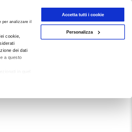
NEWSLETTER
Accetta tutti i cookie
 per analizzare il
0
0
G
DOCUMENTI
Personalizza
ei cookie,
siderati
zione dei dati
Mostra tutto
te a questo
ezionati in quel