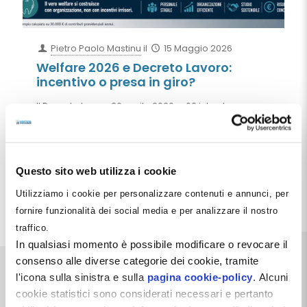
Pietro Paolo Mastinu
il
15 Maggio 2026
Welfare 2026 e Decreto Lavoro:
incentivo o presa in giro?
Il Decreto Legge 30 aprile 2026 n. 62 introduce un
incentivo welfare 2026 per le imprese. Ma negli studi
dentistici il beneficio reale rischia di essere minimo:
poche centinaia di euro a fronte di certificazioni,
procedure e possibili contestazioni future. Un’analisi
concreta e senza retorica.
Questo sito web utilizza i cookie
Utilizziamo i cookie per personalizzare contenuti e annunci, per
Leggi tutto
fornire funzionalità dei social media e per analizzare il nostro
traffico.
In qualsiasi momento è possibile modificare o revocare il
consenso alle diverse categorie dei cookie, tramite
l'icona sulla sinistra e sulla
pagina cookie-policy
. Alcuni
cookie statistici sono considerati necessari e pertanto